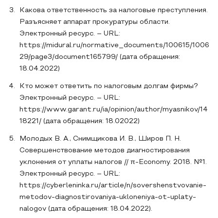
Какова ответственность за налоговые преступления.
Разъясняет аппарат прокуратуры области.
Электронный ресурс. – URL:
https://midural.ru/normative_documents/100615/1006
29/page3/document165799/ (дата обращения:
18.04.2022)
Кто может ответить по налоговым долгам фирмы?
Электронный ресурс. – URL:
https://www.garant.ru/ia/opinion/author/myasnikov/14
18221/ (дата обращения: 18.02022)
Молодых В. А., Снимщикова И. В., Широв П. Н.
Совершенствование методов диагностирования
уклонения от уплаты налогов // π-Economy. 2018. №1.
Электронный ресурс. – URL:
https://cyberleninka.ru/article/n/sovershenstvovanie-
metodov-diagnostirovaniya-ukloneniya-ot-uplaty-
nalogov (дата обращения: 18.04.2022).