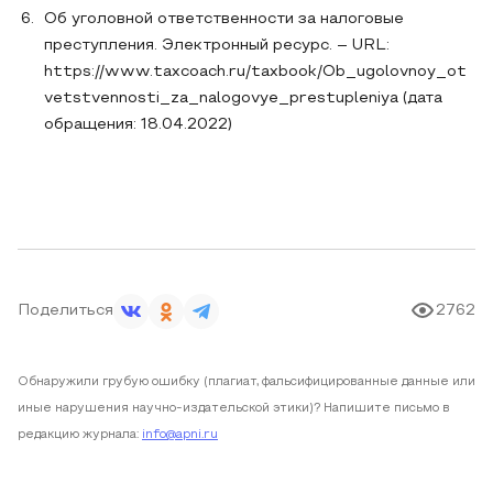
Об уголовной ответственности за налоговые
преступления. Электронный ресурс. – URL:
https://www.taxcoach.ru/taxbook/Ob_ugolovnoy_ot
vetstvennosti_za_nalogovye_prestupleniya (дата
обращения: 18.04.2022)
Поделиться
2762
Обнаружили грубую ошибку (плагиат, фальсифицированные данные или
иные нарушения научно-издательской этики)? Напишите письмо в
редакцию журнала:
info@apni.ru