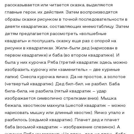
рассказывается или читается сказка, выделяются
главные герои, их действия. Затем воспроизводятся
образы сказки рисунком в точной последовательности в
девяти квадратиках, составляющих мнемотаблицу. Затем
детям предлагается рассмотреть «волшебные
квадраты» и послушать сказку еще раз с опорой на
рисунки в квадратиках. Жили-были дед (нарисован в
первом квадратике) и баба (во втором квадратике). И
была у них курочка Ряба (третий квадратик здесь можно
изобразить курочку или «заменитель» – две куриные
лапки). Снесла курочка яичко. Да не простое, а золотое
(четвертый квадратик). Дед бил-бил, не разбил. Баба
била-била, не разбила (пятый квадратик – удар
изображается символично стрелками вниз). Мышка
бежала, хвостиком махнула (шестой квадратик – можно
нарисовать мышку или длинный хвостик). Яичко упало и
разбилось (седьмой квадратик). Плачет дед и плачет
баба (восьмой квадратик – изображение слезинок). А