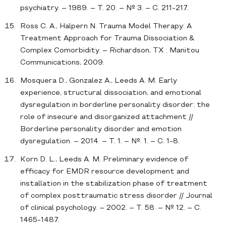
psychiatry. – 1989. – Т. 20. – № 3. – С. 211-217.
Ross C. A., Halpern N. Trauma Model Therapy: A
Treatment Approach for Trauma Dissociation &
Complex Comorbidity. – Richardson, TX : Manitou
Communications, 2009.
Mosquera D., Gonzalez A., Leeds A. M. Early
experience, structural dissociation, and emotional
dysregulation in borderline personality disorder: the
role of insecure and disorganized attachment //
Borderline personality disorder and emotion
dysregulation. – 2014. – Т. 1. – №. 1. – С. 1-8.
Korn D. L., Leeds A. M. Preliminary evidence of
efficacy for EMDR resource development and
installation in the stabilization phase of treatment
of complex posttraumatic stress disorder // Journal
of clinical psychology. – 2002. – Т. 58. – № 12. – С.
1465-1487.