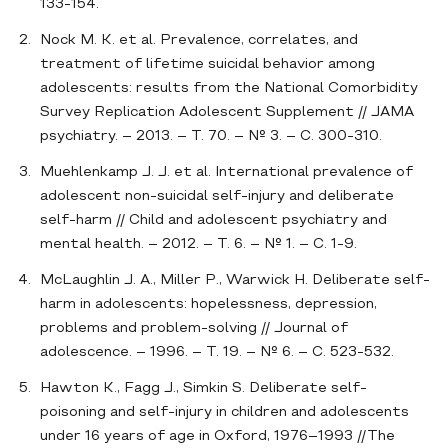
133-154.
Nock M. K. et al. Prevalence, correlates, and
treatment of lifetime suicidal behavior among
adolescents: results from the National Comorbidity
Survey Replication Adolescent Supplement // JAMA
psychiatry. – 2013. – Т. 70. – № 3. – С. 300-310.
Muehlenkamp J. J. et al. International prevalence of
adolescent non-suicidal self-injury and deliberate
self-harm // Child and adolescent psychiatry and
mental health. – 2012. – Т. 6. – № 1. – С. 1-9.
McLaughlin J. A., Miller P., Warwick H. Deliberate self-
harm in adolescents: hopelessness, depression,
problems and problem-solving // Journal of
adolescence. – 1996. – Т. 19. – № 6. – С. 523-532.
Hawton K., Fagg J., Simkin S. Deliberate self-
poisoning and self-injury in children and adolescents
under 16 years of age in Oxford, 1976–1993 //The