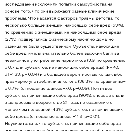
исследовании исключили попытки самоубийства на
основе того, что они выражают разные клинические
проблемы. Что касается факторов травмы детства, то
несколько больше женщин, наносящих себе вред (53%),
по сравнению с женщинами, не наносящими себе вреда
(27%), подвергались физическому насилию дома, но
разница не была существенной. Субъекты, наносящие
себе вред, имели значительно более высокий балл за
незаконное употребление наркотиков (3,9, по сравнению
с 0,7 для субъектов, не наносящих себе вреда) (F= 4,5,
df=1,33, p= 0,04) и с большей вероятностью когда-либо
чрезмерно употребляли алкоголь (36,8%, по сравнению=
с 6,7%) (отношение шансов=7,0, р=0,09). Почти все
субъекты, причинившие себе вред (90%), впервые впали
в депрессию в возрасте до 21 года, по сравнению с
менее чем половиной (43%) субъектов, не причинивших
себе вреда (отношение шансов =11,8, р=0,01).
Неудивительно, что субъекты, причинившие себе вред,
имели значительно более высокие оценки общего стиля