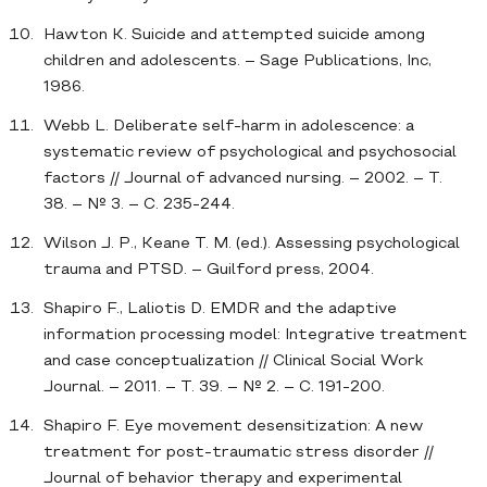
Hawton K. Suicide and attempted suicide among
children and adolescents. – Sage Publications, Inc,
1986.
Webb L. Deliberate self‐harm in adolescence: a
systematic review of psychological and psychosocial
factors // Journal of advanced nursing. – 2002. – Т.
38. – № 3. – С. 235-244.
Wilson J. P., Keane T. M. (ed.). Assessing psychological
trauma and PTSD. – Guilford press, 2004.
Shapiro F., Laliotis D. EMDR and the adaptive
information processing model: Integrative treatment
and case conceptualization // Clinical Social Work
Journal. – 2011. – Т. 39. – № 2. – С. 191-200.
Shapiro F. Eye movement desensitization: A new
treatment for post-traumatic stress disorder //
Journal of behavior therapy and experimental