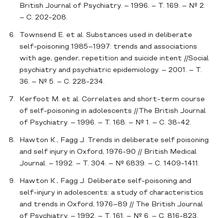
British Journal of Psychiatry. – 1996. – Т. 169. – № 2.
– С. 202-208.
Townsend E. et al. Substances used in deliberate
self-poisoning 1985–1997: trends and associations
with age, gender, repetition and suicide intent //Social
psychiatry and psychiatric epidemiology. – 2001. – Т.
36. – № 5. – С. 228-234.
Kerfoot M. et al. Correlates and short-term course
of self-poisoning in adolescents //The British Journal
of Psychiatry. – 1996. – Т. 168. – № 1. – С. 38-42.
Hawton K., Fagg J. Trends in deliberate self poisoning
and self injury in Oxford, 1976-90 // British Medical
Journal. – 1992. – Т. 304. – № 6839. – С. 1409-1411.
Hawton K., Fagg J. Deliberate self-poisoning and
self-injury in adolescents: a study of characteristics
and trends in Oxford, 1976–89 // The British Journal
of Psychiatry. – 1992. – Т. 161. – № 6. – С. 816-823.