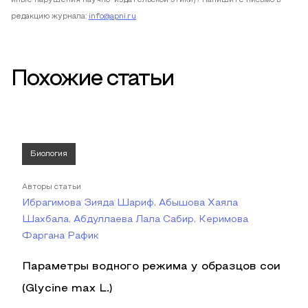
иные нарушения научно-издательской этики)? Напишите письмо в
редакцию журнала:
info@apni.ru
Похожие статьи
Биология
Авторы статьи
Ибрагимова Зияда Шариф, Абышова Хаяла
Шахбала, Абдуллаева Лала Cабир, Керимова
Фаргана Рафик
Параметры водного режима у образцов сои
(Glycine max L.)