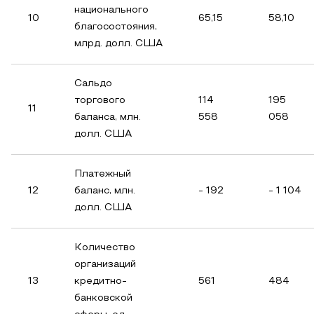
национального
10
65,15
58,10
благосостояния,
млрд. долл. США
Сальдо
торгового
114
195
11
баланса, млн.
558
058
долл. США
Платежный
12
баланс, млн.
- 192
- 1 104
долл. США
Количество
организаций
13
кредитно-
561
484
банковской