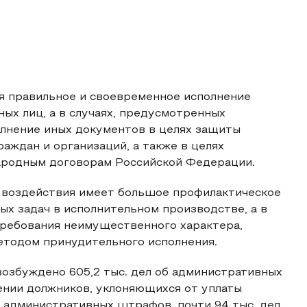
я правильное и своевременное исполнение
ных лиц, а в случаях, предусмотренных
олнение иных документов в целях защиты
аждан и организаций, а также в целях
ародным договорам Российской Федерации.
 воздействия имеет большое профилактическое
ых задач в исполнительном производстве, а в
требования неимущественного характера,
етодом принудительного исполнения.
озбуждено 605,2 тыс. дел об административных
шении должников, уклоняющихся от уплаты
ты административных штрафов, почти 94 тыс. дел