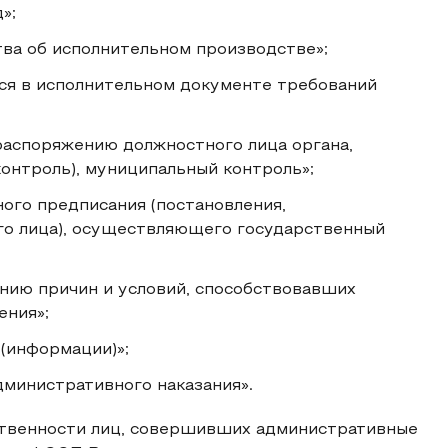
»;
тва об исполнительном производстве»;
ся в исполнительном документе требований
распоряжению должностного лица органа,
онтроль), муниципальный контроль»;
ного предписания (постановления,
го лица), осуществляющего государственный
ению причин и условий, способствовавших
ния»;
 (информации)»;
дминистративного наказания».
ственности лиц, совершивших административные