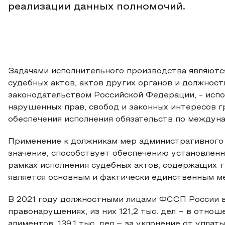
реализации данных полномочий.
Задачами исполнительного производства являютс
судебных актов, актов других органов и должност
законодательством Российской Федерации, - исп
нарушенных прав, свобод и законных интересов гр
обеспечения исполнения обязательств по междун
Применение к должникам мер административного
значение, способствует обеспечению установленн
рамках исполнения судебных актов, содержащих 
является основным и фактически единственным м
В 2021 году должностными лицами ФССП России в
правонарушениях, из них 121,2 тыс. дел – в отно
алиментов, 139,1 тыс. дел – за уклонение от упла