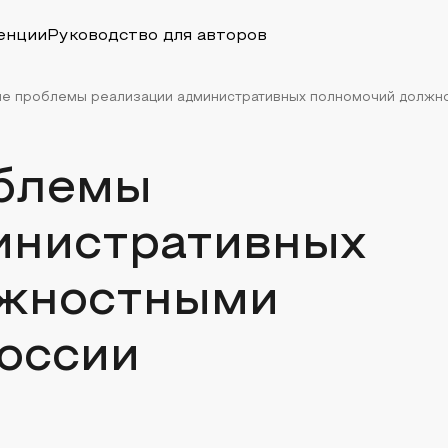
енции
Руководство для авторов
е проблемы реализации административных полномочий должно
облемы
инистративных
лжностными
оссии