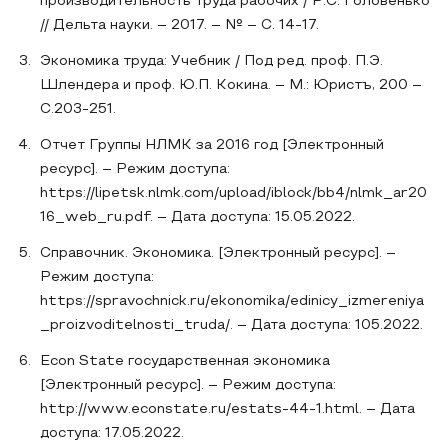
производительность труда рабочих / Р.С. Головенько
// Дельта науки. – 2017. – № – С. 14-17.
Экономика труда: Учебник / Под ред. проф. П.Э.
Шлендера и проф. Ю.П. Кокина. – М.: Юристъ, 200 –
С.203-251.
Отчет Группы НЛМК за 2016 год [Электронный
ресурс]. – Режим доступа:
https://lipetsk.nlmk.com/upload/iblock/bb4/nlmk_ar20
16_web_ru.pdf. – Дата доступа: 15.05.2022.
Справочник. Экономика. [Электронный ресурс]. –
Режим доступа:
https://spravochnick.ru/ekonomika/edinicy_izmereniya
_proizvoditelnosti_truda/. – Дата доступа: 105.2022.
Econ State государственная экономика
[Электронный ресурс]. – Режим доступа:
http://www.econstate.ru/estats-44-1.html. – Дата
доступа: 17.05.2022.