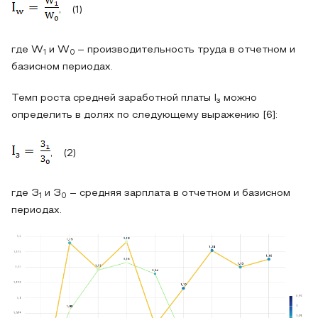
, (1)
где W
и W
– производительность труда в отчетном и
1
0
базисном периодах.
Темп роста средней заработной платы I
можно
з
определить в долях по следующему выражению [6]:
, (2)
где З
и З
– средняя зарплата в отчетном и базисном
1
0
периодах.