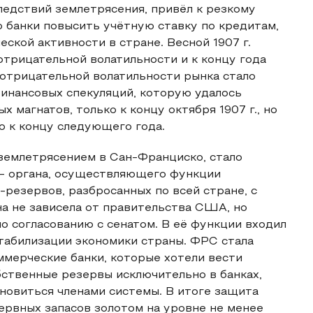
ледствий землетрясения, привёл к резкому
 банки повысить учётную ставку по кредитам,
ской активности в стране. Весной 1907 г.
трицательной волатильности и к концу года
отрицательной волатильности рынка стало
инансовых спекуляций, которую удалось
 магнатов, только к концу октября 1907 г., но
о к концу следующего года.
землетрясением в Сан-Франциско, стало
- органа, осуществляющего функции
-резервов, разбросанных по всей стране, с
а не зависела от правительства США, но
о согласованию с сенатом. В её функции входил
стабилизации экономики страны. ФРС стала
ммерческие банки, которые хотели вести
ственные резервы исключительно в банках,
новиться членами системы. В итоге защита
зервных запасов золотом на уровне не менее