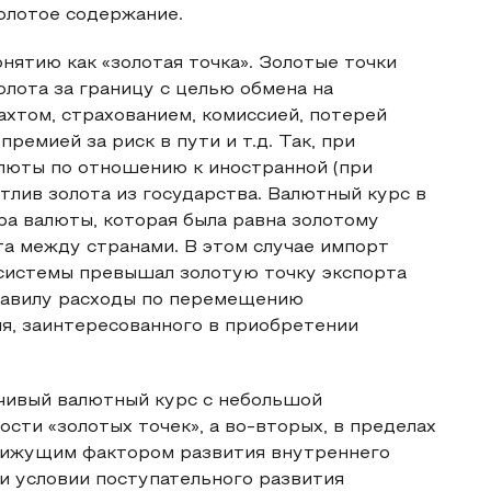
олотое содержание.
нятию как «золотая точка». Золотые точки
олота за границу с целью обмена на
ахтом, страхованием, комиссией, потерей
ремией за риск в пути и т.д. Так, при
люты по отношению к иностранной (при
тлив золота из государства. Валютный курс в
а валюты, которая была равна золотому
а между странами. В этом случае импорт
системы превышал золотую точку экспорта
правилу расходы по перемещению
ля, заинтересованного в приобретении
чивый валютный курс с небольшой
ости «золотых точек», а во-вторых, в пределах
движущим фактором развития внутреннего
и условии поступательного развития