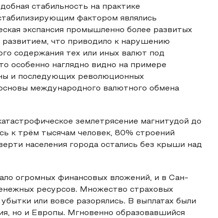
добная стабильность на практике
естабилизирующим фактором являлись
еская экспансия промышленно более развитых
м развитием, что приводило к нарушению
ого содержания тех или иных валют под
то особенно наглядно видно на примере
йны и последующих революционных
к основы международного валютного обмена
 катастрофическое землетрясение магнитудой до
ось к трём тысячам человек, 80% строений
верти населения города остались без крыши над
ало огромных финансовых вложений, и в Сан-
енежных ресурсов. Множество страховых
убытки или вовсе разорялись. В выплатах были
ия, но и Европы. Мгновенно образовавшийся