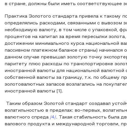
в стране, должны были иметь соответствующее з
Практика Золотого стандарта привела к такому по
определялись расходами, связанными с вывозом з
необходимую валюту, в том числе с упаковкой, фр
процентов на капитал за время пересылки золота, п
достижении минимального курса национальной ва
пассивном платежном балансе страны) начинался о
данном случае превышал золотую точку экспортер
паритету плюс расходы по транспортировке золот
иностранной валюты для национальной валютной 
собственной валюты за границу, т.к. по общему 
золотовалютных запасов возлагались на покупате
иностранной валюты [1].
Таким образом Золотой стандарт создавал устой
волатильностью в пределах: во-первых, волатильн
валютного спреда
/4/
. Такая стабильность была 
валового продукта и международной торговли, пр