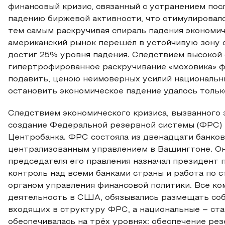
финансовый кризис, связанный с устранением пос
падению биржевой активности, что стимулировало
тем самым раскручивая спираль падения экономиче
американский рынок перешёл в устойчивую зону о
достиг 25% уровня падения. Следствием высокой 
гипертрофированное раскручивание «моховика» ф
подавить, ценою неимоверных усилий национальных
остановить экономическое падение удалось тольк
Следствием экономического кризиса, вызванного 
создание Федеральной резервной системы (ФРС) 
Центробанка. ФРС состояла из двенадцати банков
централизованным управлением в Вашингтоне. Он
председателя его правления назначал президент п
контроль над всеми банками страны и работа по 
органом управления финансовой политики. Все ко
деятельность в США, обязывались размещать соб
входящих в структуру ФРС, а национальные – ста
обеспечивалась на трёх уровнях: обеспечение ре