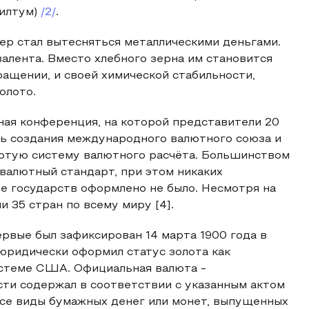
билтум)
/2/
.
ер стал вытесняться металлическими деньгами.
алента. Вместо хлебного зерна им становится
бращении, и своей химической стабильности,
олото.
ная конференция, на которой представители 20
ь создания международного валютного союза и
отую систему валютного расчёта. Большинством
валютный стандарт, при этом никаких
е государств оформлено не было. Несмотря на
и 35 стран по всему миру [4].
рвые был зафиксирован 14 марта 1900 года в
 юридически оформил статус золота как
истеме США. Официальная валюта -
сти содержал в соответствии с указанным актом
все виды бумажных денег или монет, выпущенных