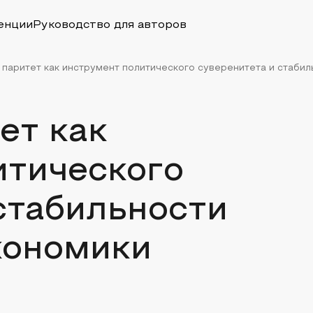
енции
Руководство для авторов
паритет как инструмент политического суверенитета и стабиль
ет как
итического
стабильности
кономики