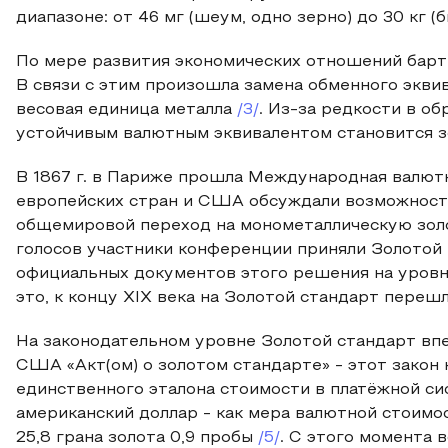
диапазоне: от 46 мг (шеум, одно зерно) до 30 кг (
По мере развития экономических отношений барт
В связи с этим произошла замена обменного эквив
весовая единица металла
/3/
. Из-за редкости в о
устойчивым валютным эквивалентом становится з
В 1867 г. в Париже прошла Международная валют
европейских стран и США обсуждали возможност
общемировой переход на монометаллическую зол
голосов участники конференции приняли Золотой 
официальных документов этого решения на уровн
это, к концу XIX века на Золотой стандарт перешл
На законодательном уровне Золотой стандарт впе
США «Акт(ом) о золотом стандарте» - этот закон
единственного эталона стоимости в платёжной с
американский доллар - как мера валютной стоимо
25,8 грана золота 0,9 пробы
/5/
. С этого момента 