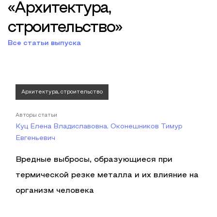
«Архитектура,
строительство»
Все статьи выпуска
Архитектура, строительство
Авторы статьи
Куц Елена Владиславовна, Оконешников Тимур
Евгеньевич
Вредные выбросы, образующиеся при
термической резке металла и их влияние на
организм человека