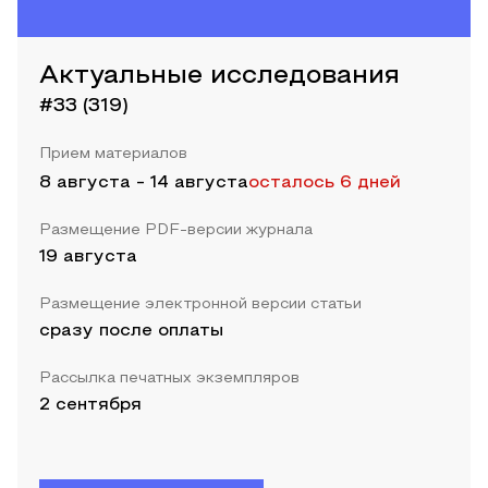
Актуальные исследования
#33 (319)
Прием материалов
8 августа
-
14 августа
осталось 6 дней
Размещение PDF-версии журнала
19 августа
Размещение электронной версии статьи
сразу после оплаты
Рассылка печатных экземпляров
2 сентября