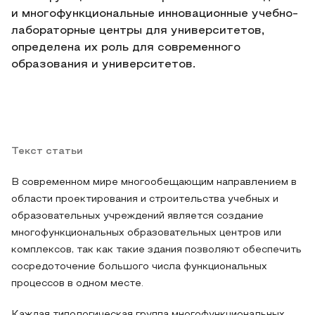
и многофункциональные инновационные учебно-
лабораторные центры для университетов,
определена их роль для современного
образования и университетов.
Текст статьи
В современном мире многообещающим направлением в
области проектирования и строительства учебных и
образовательных учреждений является создание
многофункциональных образовательных центров или
комплексов, так как такие здания позволяют обеспечить
сосредоточение большого числа функциональных
процессов в одном месте.
Каждая типологическая группа многофункциональных