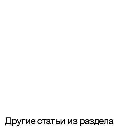
Другие статьи из раздела