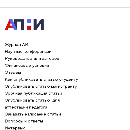
Журнал АИ
Научные конференции
Руководство для авторов
Финансовые условия
Отзывы
Как опубликовать статью студенту
Опубликовать статью магистранту
Срочная публикация статьи
Опубликовать статью для
аттестации педагога
Заказать написание статьи
Вопросы и ответы
Интервью