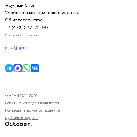
Научный блог
Учебные и методические издания
Об издательстве
+7 (472) 277-72-99
Звонок бесплатный
info@apni.ru
© АПНИ 2014-2026
Политика конфиденциальности
Пользовательское соглашение
Публичная оферта