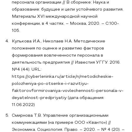
персонала организации // В сборнике: Наука и
образование: будущее и цели устойчивого развития.
Материалы XVI международной научной
конференции, в 4 частях. – Москва, 2020. – С.100-
105.
Кулькова И.А., Николаев Н.А. Методические
положения по оценке и развитию факторов
формирования вовлеченности персонала в
деятельность предприятия // Известия УГГУ. 2016.
№4 (44). URL:
https://cyberleninka.ru/article/n/metodicheskie-
polozheniya-po-otsenke-i-razvitiyu-
faktorovformirovaniya-vovlechennosti-personala-v-
deyatelnost-predpriyatiy (дата обращения:
11.06.2022)
Смирнова Т.В. Управление организационными
коммуникациями (на примере ООО «Кванто») //
Экономика. Социология. Право. – 2020. – № 4 (20). –