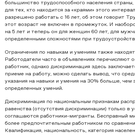
большинство трудоспособного населения страны, 
для тех, кто находится за «краями» этого интерв
разрешено работать с 16 лет, об этом говорит Тр
этот возраст не включен в промежуток. И наоборо
на 5 лет и теперь он для женщин 60 лет, для мужч
определенными сложностями при трудоустройстве
Ограничения по навыкам и умениям также находят
Работодатели часто в объявлениях перечисляют 
работник, однако дискриминация здесь заключаетс
приеме на работу, можно сделать вывод, что средн
указания на навыки и умения на 30% больше, чем 
определенных умений.
Дискриминация по национальным признакам распр
равенства (отсутствия дискриминации) только в у
соглашаются работники-мигранты. Бесправный ми
более предпочтительным работником по сравнен
Квалификация, национальность, категория населе