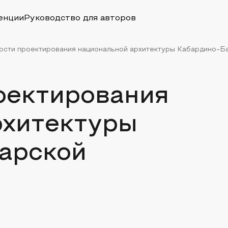
енции
Руководство для авторов
сти проектирования национальной архитектуры Кабардино-Бал
оектирования
рхитектуры
арской