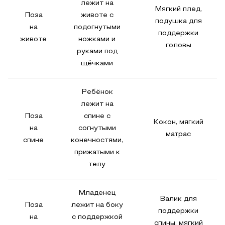
лежит на
Мягкий плед,
Поза
животе с
подушка для
на
подогнутыми
поддержки
животе
ножками и
головы
руками под
щёчками
Ребёнок
лежит на
Поза
спине с
Кокон, мягкий
на
согнутыми
матрас
спине
конечностями,
прижатыми к
телу
Младенец
Валик для
Поза
лежит на боку
поддержки
на
с поддержкой
спины, мягкий