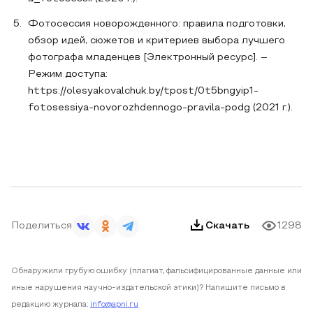
Фотосессия новорожденного: правила подготовки,
обзор идей, сюжетов и критериев выбора лучшего
фотографа младенцев [Электронный ресурс]. –
Режим доступа:
https://olesyakovalchuk.by/tpost/0t5bngyip1-
fotosessiya-novorozhdennogo-pravila-podg (2021 г.).
Поделиться
Скачать
1298
Обнаружили грубую ошибку (плагиат, фальсифицированные данные или
иные нарушения научно-издательской этики)? Напишите письмо в
редакцию журнала:
info@apni.ru