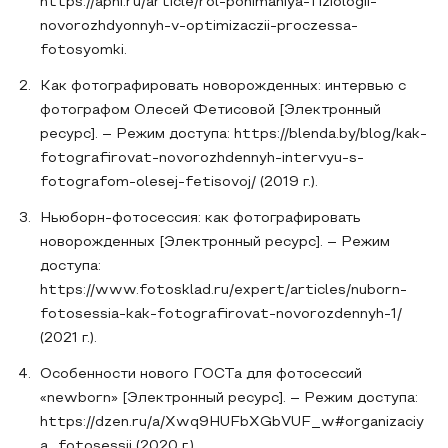
https://apni.ru/article/rol-ponimaniya-fiziologii-
novorozhdyonnyh-v-optimizaczii-proczessa-
fotosyomki.
Как фотографировать новорожденных: интервью с
фотографом Олесей Фетисовой [Электронный
ресурс]. – Режим доступа: https://blenda.by/blog/kak-
fotografirovat-novorozhdennyh-intervyu-s-
fotografom-olesej-fetisovoj/ (2019 г.).
Ньюборн-фотосессия: как фотографировать
новорожденных [Электронный ресурс]. – Режим
доступа:
https://www.fotosklad.ru/expert/articles/nuborn-
fotosessia-kak-fotografirovat-novorozdennyh-1/
(2021 г.).
Особенности нового ГОСТа для фотосессий
«newborn» [Электронный ресурс]. – Режим доступа:
https://dzen.ru/a/Xwq9HUFbXGbVUF_w#organizaciy
a_fotosessii (2020 г.).