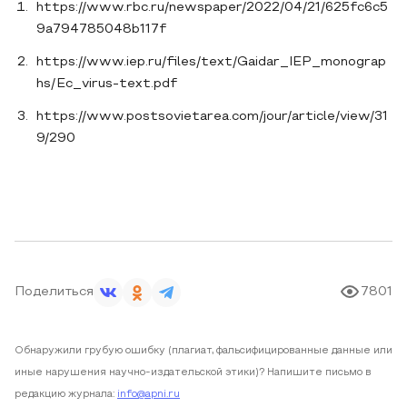
https://www.rbc.ru/newspaper/2022/04/21/625fc6c5
9a794785048b117f
https://www.iep.ru/files/text/Gaidar_IEP_monograp
hs/Ec_virus-text.pdf
https://www.postsovietarea.com/jour/article/view/31
9/290
Поделиться
7801
Обнаружили грубую ошибку (плагиат, фальсифицированные данные или
иные нарушения научно-издательской этики)? Напишите письмо в
редакцию журнала:
info@apni.ru