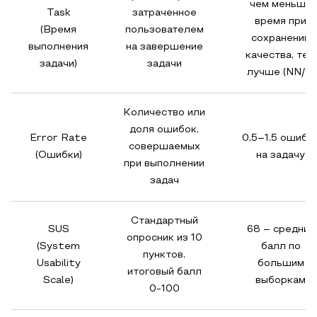
чем меньше
Task
затраченное
время при
(Время
пользователем
сохранении
выполнения
на завершение
качества, тем
задачи)
задачи
лучше (NN/g)
Количество или
доля ошибок,
Error Rate
0,5–1,5 ошибк
совершаемых
(Ошибки)
на задачу
при выполнении
задач
Стандартный
SUS
68 – средний
опросник из 10
(System
балл по
пунктов,
Usability
большим
итоговый балл
Scale)
выборкам
0-100