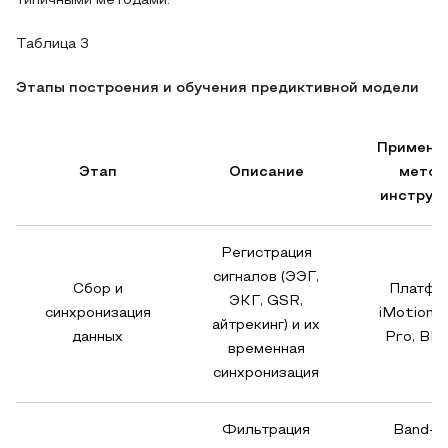
типичными методами.
Таблица 3
Этапы построения и обучения предиктивной модели
Применя
Этап
Описание
метод
инструм
Регистрация
сигналов (ЭЭГ,
Сбор и
Платфо
ЭКГ, GSR,
синхронизация
iMotions, 
айтрекинг) и их
данных
Pro, BI
временная
синхронизация
Фильтрация
Band-p