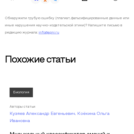
Обнаружили грубую ошибку (плагиат, фальсифицированные данные или
иные нарушения научно-издательской этики)? Напишите письмо в
редакцию журнала:
info@apni.ru
Похожие статьи
Биология
Авторы статьи
Кузяев Александр Евгеньевич, Коёкина Ольга
Ивановна