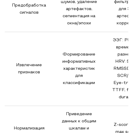
шумов, удаление
фильтры,
Предобработка
артефактов,
для ЭЭ
сигналов
сегментация на
артефа
окна/эпохи
коррек
ЭЭГ: PSD
времен
Формирование
разнос
информативных
HRV: SD
Извлечение
характеристик
RMSSD; 
признаков
для
SCR/S
классификации
Eye-trac
TTFF, fix
durati
Приведение
данных к общим
Z-score,
Нормализация
шкалам и
max scal