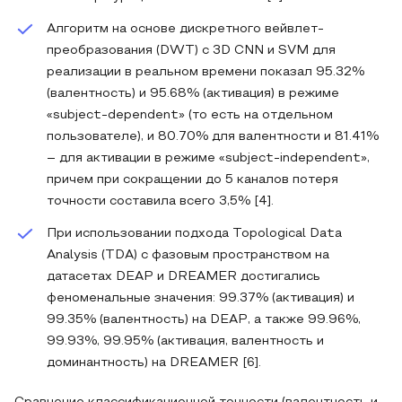
Алгоритм на основе дискретного вейвлет-
преобразования (DWT) с 3D CNN и SVM для
реализации в реальном времени показал 95.32%
(валентность) и 95.68% (активация) в режиме
«subject-dependent» (то есть на отдельном
пользователе), и 80.70% для валентности и 81.41%
– для активации в режиме «subject-independent»,
причем при сокращении до 5 каналов потеря
точности составила всего 3,5% [4].
При использовании подхода Topological Data
Analysis (TDA) с фазовым пространством на
датасетах DEAP и DREAMER достигались
феноменальные значения: 99.37% (активация) и
99.35% (валентность) на DEAP, а также 99.96%,
99.93%, 99.95% (активация, валентность и
доминантность) на DREAMER [6].