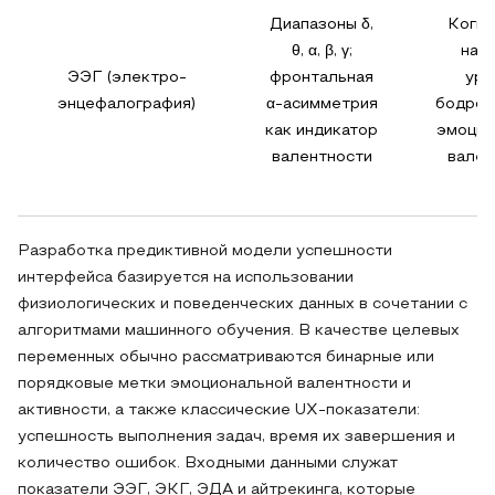
Диапазоны δ,
Когни
θ, α, β, γ;
нагр
ЭЭГ (электро-
фронтальная
уро
энцефалография)
α-асимметрия
бодрст
как индикатор
эмоцио
валентности
вален
Разработка предиктивной модели успешности
интерфейса базируется на использовании
физиологических и поведенческих данных в сочетании с
алгоритмами машинного обучения. В качестве целевых
переменных обычно рассматриваются бинарные или
порядковые метки эмоциональной валентности и
активности, а также классические UX-показатели:
успешность выполнения задач, время их завершения и
количество ошибок. Входными данными служат
показатели ЭЭГ, ЭКГ, ЭДА и айтрекинга, которые