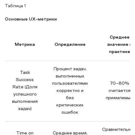
Таблица 1
Основные UX-метрики
Среднее
Метрика
Определение
значение в
практике
Процент задач,
Task
выполненных
Success
пользователями
70–80%
Rate (Доля
корректно и
считается
успешного
без
приемлемым
выполнения
критических
задач)
ошибок
Сравнительное
Time on
Среднее время,