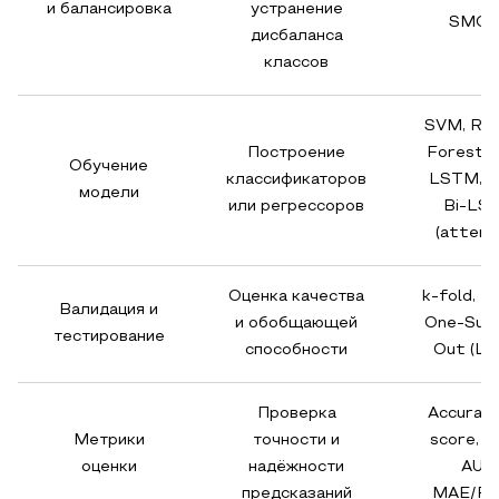
и балансировка
устранение
SMOT
дисбаланса
классов
SVM, Ra
Построение
Forest, 
Обучение
классификаторов
LSTM, 
модели
или регрессоров
Bi-LS
(attent
Оценка качества
k-fold, L
Валидация и
и обобщающей
One-Subj
тестирование
способности
Out (LO
Проверка
Accuracy
Метрики
точности и
score, 
оценки
надёжности
AUC,
предсказаний
MAE/R