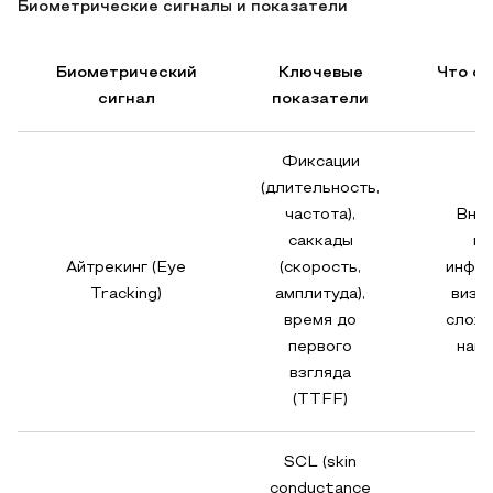
Биометрические сигналы и показатели
Биометрический
Ключевые
Что о
сигнал
показатели
в
Фиксации
(длительность,
частота),
Вним
саккады
по
Айтрекинг (Eye
(скорость,
инфор
Tracking)
амплитуда),
визу
время до
сложн
первого
нави
взгляда
(TTFF)
SCL (skin
conductance