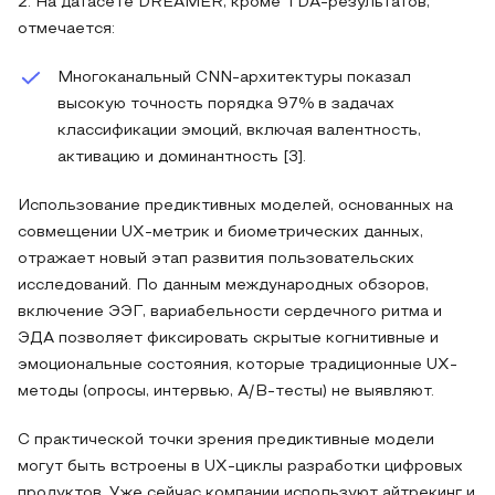
2. На датасете DREAMER, кроме TDA‑результатов,
отмечается:
Многоканальный CNN-архитектуры показал
высокую точность порядка 97% в задачах
классификации эмоций, включая валентность,
активацию и доминантность [3].
Использование предиктивных моделей, основанных на
совмещении UX-метрик и биометрических данных,
отражает новый этап развития пользовательских
исследований. По данным международных обзоров,
включение ЭЭГ, вариабельности сердечного ритма и
ЭДА позволяет фиксировать скрытые когнитивные и
эмоциональные состояния, которые традиционные UX-
методы (опросы, интервью, A/B-тесты) не выявляют.
С практической точки зрения предиктивные модели
могут быть встроены в UX-циклы разработки цифровых
продуктов. Уже сейчас компании используют айтрекинг и