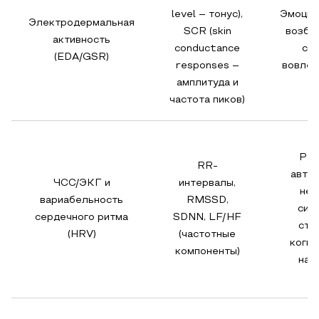
level – тонус),
Эмоцио
Электродермальная
SCR (skin
возбу
активность
conductance
стр
(EDA/GSR)
responses –
вовлеч
амплитуда и
частота пиков)
Реа
RR-
авто
ЧСС/ЭКГ и
интервалы,
нер
вариабельность
RMSSD,
сис
сердечного ритма
SDNN, LF/HF
стр
(HRV)
(частотные
когни
компоненты)
наг