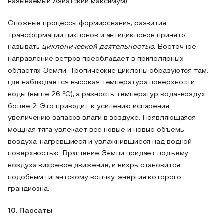
называемый Азиатский максимум).
Сложные процессы формирования, развития,
трансформации циклонов и антициклонов принято
называть
циклонической деятельностью.
Восточное
направление ветров преобладает в приполярных
областях Земли. Тропические циклоны образуются там,
где наблюдается высокая температура поверхности
воды (выше 26 °С), а разность температур вода-воздух
более 2. Это приводит к усилению испарения,
увеличению запасов влаги в воздухе. Появляющаяся
мощная тяга увлекает все новые и новые объемы
воздуха, нагревшиеся и увлажнившиеся над водной
поверхностью. Вращение Земли придает подъему
воздуха вихревое движение, и вихрь становится
подобным гигантскому волчку, энергия которого
грандиозна.
10. Пассаты