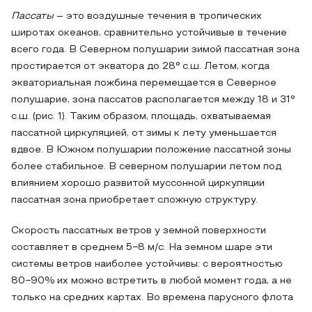
Пассаты
– это воздушные течения в тропических
широтах океанов, сравнительно устойчивые в течение
всего года. В Северном полушарии зимой пассатная зона
простирается от экватора до 28° с.ш. Летом, когда
экваториальная ложбина перемещается в Северное
полушарие, зона пассатов располагается между 18 и 31°
с.ш. (рис. 1). Таким образом, площадь, охватываемая
пассатной циркуляцией, от зимы к лету уменьшается
вдвое. В Южном полушарии положение пассатной зоны
более стабильное. В северном полушарии летом под
влиянием хорошо развитой муссонной циркуляции
пассатная зона приобретает сложную структуру.
Скорость пассатных ветров у земной поверхности
составляет в среднем 5−8 м/с. На земном шаре эти
системы ветров наиболее устойчивы: с вероятностью
80−90% их можно встретить в любой момент года, а не
только на средних картах. Во времена парусного флота