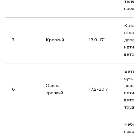
тел
про
Кач
ств
7
Крепкий
13,9-17,1
дере
идти
ветр
Вет
сучь
Очень
дере
8
17,2-20,7
крепкий
идти
ветр
тру
Неб
повр