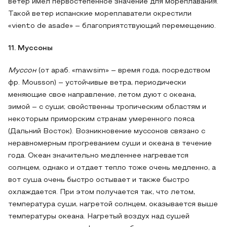
ветер имел первостепенное значение для мореплавания.
Такой ветер испанские мореплаватели окрестили
«viento de asade» – благоприятствующий перемещению.
11. Муссоны
Муссон
(от араб. «mawsim» – время года, посредством
фр. Mousson) – устойчивые ветра, периодически
меняющие свое направление, летом дуют с океана,
зимой – с суши; свойственны тропическим областям и
некоторым приморским странам умеренного пояса
(Дальний Восток). Возникновение муссонов связано с
неравномерным прогреванием суши и океана в течение
года. Океан значительно медленнее нагревается
солнцем, однако и отдает тепло тоже очень медленно, а
вот суша очень быстро остывает и также быстро
охлаждается. При этом получается так, что летом,
температура суши, нагретой солнцем, оказывается выше
температуры океана. Нагретый воздух над сушей