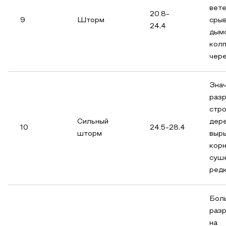
вет
20.8-
9
Шторм
сры
24,4
дым
колп
чер
Зна
раз
стро
Сильный
дер
10
24.5-28,4
шторм
выр
корн
суш
ред
Бол
раз
на