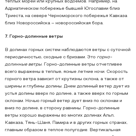
теплых морей или крупных водоемов. Например, на
Адриатическом побережье бывшей Югославии близ
Триеста, на севере Черноморского побережья Кавказа
близ Новороссийска – новороссийская бора.
7. Горно-долинные ветры
В долинах горных систем наблюдаются ветры с суточной
периодичностью, сходные с бризами. Это
горно-
долинные ветры
. Горно-долинные ветры отчетливее
всего выражены в теплые, ясные летние ночи. Скорость
горного ветра зависит от крутизны склона, а также от
ширины и глубины долины. Днем долинный ветер дует из
устья долины вверх по долине, а также вверх по горным
склонам. Ночью горный ветер дует вниз по склонам и
вниз по долине, в сторону равнины. Горно-долинные
ветры хорошо выражены во многих долинах Альп,
Кавказа, Тянь-Шаня, Памира и в других горных странах,
главным образом в теплое полугодие. Вертикальная