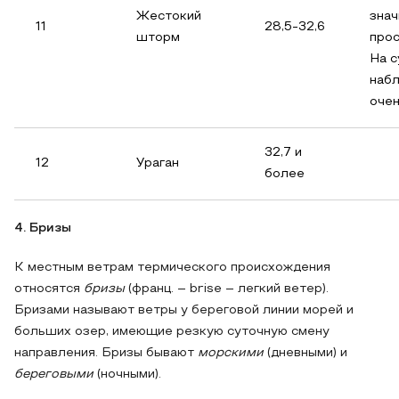
Жестокий
зна
11
28,5-32,6
шторм
прос
На 
наб
очен
32,7 и
12
Ураган
более
4. Бризы
К местным ветрам термического происхождения
относятся
бризы
(франц. – brise – легкий ветер).
Бризами называют ветры у береговой линии морей и
больших озер, имеющие резкую суточную смену
направления. Бризы бывают
морскими
(дневными) и
береговыми
(ночными).