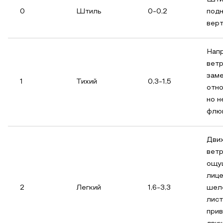
0
Штиль
0-0,2
под
вер
Нап
вет
заме
1
Тихий
0,3-1,5
отно
но н
флю
Дви
вет
ощу
лице
2
Легкий
1,6-3,3
шел
лист
прив