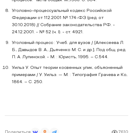
процессе. Часть общая. М.,1966. С. 584.
Уголовно-процессуальный кодекс Российской
Федерации от 112.2001 № 174-ФЗ (ред. от
30.10.2018) // Собрание законодательства РФ. -
24.12.2001. - № 52 (ч. I). - ст. 4921.
Уголовный процесс : Учеб. для вузов / [Алексеева Л.
Б., Давыдов В. А., Дьяченко М. С. и др.]; Под общ. ред.
П. А. Лупинской. - М. : Юристъ, 1995. – С.544.
Уильз У. Опыт теории косвенных улик, объясненный
примерами / У. Уильз. — М. : Типография Грачева и Ко,
1864. – С. 250.
Поделиться
7610