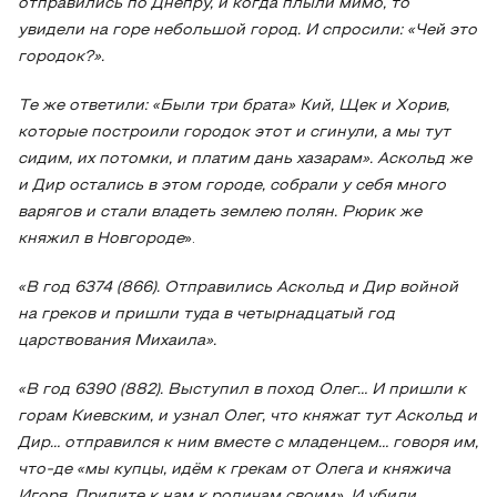
отправились по Днепру, и когда плыли мимо, то
увидели на горе небольшой город. И спросили: «Чей это
городок?».
Те же ответили: «Были три брата» Кий, Щек и Хорив,
которые построили городок этот и сгинули, а мы тут
сидим, их потомки, и платим дань хазарам». Аскольд же
и Дир остались в этом городе, собрали у себя много
варягов и стали владеть землею полян. Рюрик же
княжил в Новгороде
».
«В год 6374 (866). Отправились Аскольд и Дир войной
на греков и пришли туда в четырнадцатый год
царствования Михаила».
«В год 6390 (882). Выступил в поход Олег… И пришли к
горам Киевским, и узнал Олег, что княжат тут Аскольд и
Дир… отправился к ним вместе с младенцем… говоря им,
что-де «мы купцы, идём к грекам от Олега и княжича
Игоря. Придите к нам к родичам своим». И убили