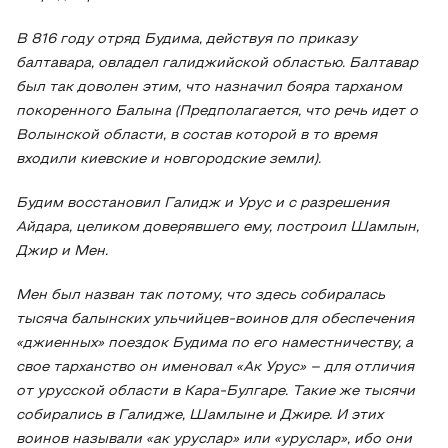
В 816 году отряд Будима, действуя по приказу
балтавара, овладел галиджийской областью. Балтавар
был так доволен этим, что назначил бояра тарханом
покоренного Балына (Предполагается, что речь идет о
Волынской области, в состав которой в то время
входили киевские и новгородские земли).
Будим восстановил Галидж и Урус и с разрешения
Айдара, целиком доверявшего ему, построил Шамлын,
Джир и Мен.
Мен был назван так потому, что здесь собиралась
тысяча балынских ульчийцев-воинов для обеспечения
«джиенных» поездок Будима по его наместничеству, а
свое тарханство он именовал «Ак Урус» – для отличия
от урусской области в Кара-Булгаре. Такие же тысячи
собирались в Галидже, Шамлыне и Джире. И этих
воинов называли «ак уруслар» или «уруслар», ибо они