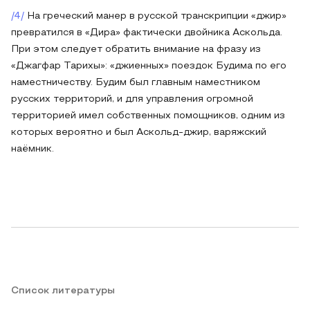
/4/
На греческий манер в русской транскрипции «джир»
превратился в «Дира» фактически двойника Аскольда.
При этом следует обратить внимание на фразу из
«Джагфар Тарихы»: «джиенных» поездок Будима по его
наместничеству. Будим был главным наместником
русских территорий, и для управления огромной
территорией имел собственных помощников, одним из
которых вероятно и был Аскольд-джир, варяжский
наёмник.
Список литературы