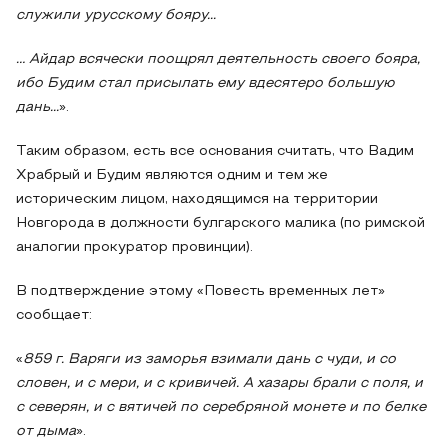
служили урусскому бояру...
… Айдар всячески поощрял деятельность своего бояра,
ибо Будим стал присылать ему вдесятеро большую
дань...
».
Таким образом, есть все основания считать, что Вадим
Храбрый и Будим являются одним и тем же
историческим лицом, находящимся на территории
Новгорода в должности булгарского малика (по римской
аналогии прокуратор провинции).
В подтверждение этому «Повесть временных лет»
сообщает:
«
859 г. Варяги из заморья взимали дань с чуди, и со
словен, и с мери, и с кривичей. А хазары брали с поля, и
с северян, и с вятичей по серебряной монете и по белке
от дыма
».