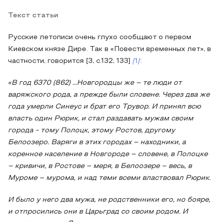
Текст статьи
Русские летописи очень глухо сообщают о первом
Киевском князе Дире. Так в «Повести временных лет», в
частности, говорится [3, с.132, 133]
/1/
:
«В год
6370 (862) …Новгородцы же – те люди от
варяжского рода, а прежде были словене. Через два же
года умерли Синеус и брат его Трувор. И принял всю
власть один Рюрик, и стал раздавать мужам своим
города - тому Полоцк, этому Ростов, другому
Белоозеро. Варяги в этих городах – находники, а
коренное население в Новгороде – словене, в Полоцке
– кривичи, в Ростове – меря, в Белоозере – весь, в
Муроме – мурома, и над теми всеми властвовал Рюрик.
И было у него два мужа, не родственники его, но бояре,
и отпросились они в Царьград со своим родом. И