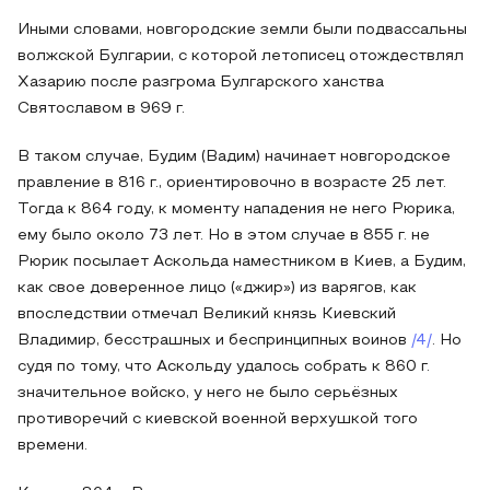
Иными словами, новгородские земли были подвассальны
волжской Булгарии, с которой летописец отождествлял
Хазарию после разгрома Булгарского ханства
Святославом в 969 г.
В таком случае, Будим (Вадим) начинает новгородское
правление в 816 г., ориентировочно в возрасте 25 лет.
Тогда к 864 году, к моменту нападения не него Рюрика,
ему было около 73 лет. Но в этом случае в 855 г. не
Рюрик посылает Аскольда наместником в Киев, а Будим,
как свое доверенное лицо («джир») из варягов, как
впоследствии отмечал Великий князь Киевский
Владимир, бесстрашных и беспринципных воинов
/4/
. Но
судя по тому, что Аскольду удалось собрать к 860 г.
значительное войско, у него не было серьёзных
противоречий с киевской военной верхушкой того
времени.