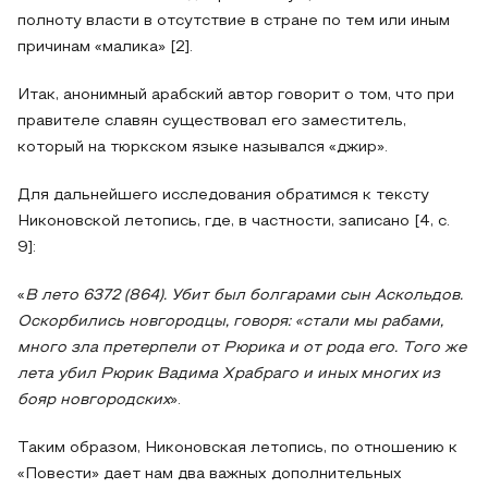
полноту власти в отсутствие в стране по тем или иным
причинам «малика» [2].
Итак, анонимный арабский автор говорит о том, что при
правителе славян существовал его заместитель,
который на тюркском языке назывался «джир».
Для дальнейшего исследования обратимся к тексту
Никоновской летопись, где, в частности, записано [4, с.
9]:
«
В лето 6372 (864). Убит был болгарами сын Аскольдов.
Оскорбились новгородцы, говоря: «стали мы рабами,
много зла претерпели от Рюрика и от рода его. Того же
лета убил Рюрик Вадима Храбраго и иных многих из
бояр новгородских
».
Таким образом, Никоновская летопись, по отношению к
«Повести» дает нам два важных дополнительных