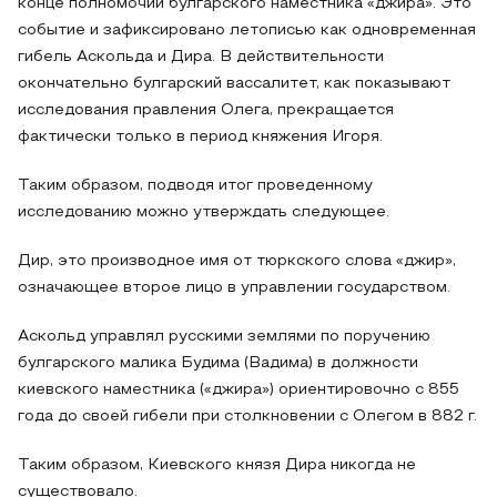
конце полномочий булгарского наместника «джира». Это
событие и зафиксировано летописью как одновременная
гибель Аскольда и Дира. В действительности
окончательно булгарский вассалитет, как показывают
исследования правления Олега, прекращается
фактически только в период княжения Игоря.
Таким образом, подводя итог проведенному
исследованию можно утверждать следующее.
Дир, это производное имя от тюркского слова «джир»,
означающее второе лицо в управлении государством.
Аскольд управлял русскими землями по поручению
булгарского малика Будима (Вадима) в должности
киевского наместника («джира») ориентировочно с 855
года до своей гибели при столкновении с Олегом в 882 г.
Таким образом, Киевского князя Дира никогда не
существовало.