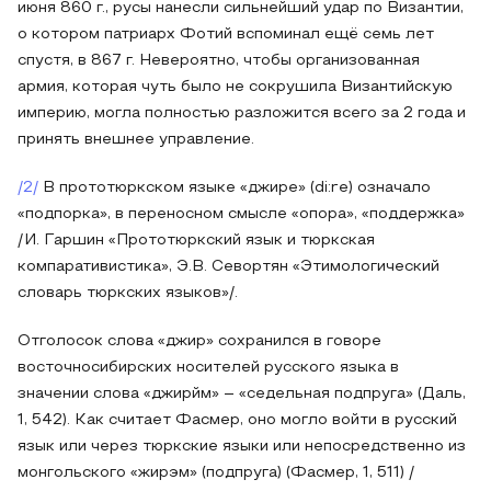
июня 860 г., русы нанесли сильнейший удар по Византии,
о котором патриарх Фотий вспоминал ещё семь лет
спустя, в 867 г. Невероятно, чтобы организованная
армия, которая чуть было не сокрушила Византийскую
империю, могла полностью разложится всего за 2 года и
принять внешнее управление.
/2/
В прототюркском языке «джире» (di:re) означало
«подпорка», в переносном смысле «опора», «поддержка»
/И. Гаршин «Прототюркский язык и тюркская
компаративистика», Э.В. Севортян «Этимологический
словарь тюркских языков»/.
Отголосок слова «джир» сохранился в говоре
восточносибирских носителей русского языка в
значении слова «джирйм» – «седельная подпруга» (Даль,
1, 542). Как считает Фасмер, оно могло войти в русский
язык или через тюркские языки или непосредственно из
монгольского «жирэм» (подпруга) (Фасмер, 1, 511) /