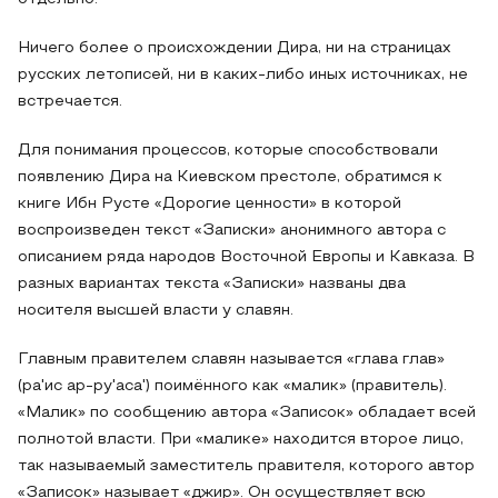
Ничего более о происхождении Дира, ни на страницах
русских летописей, ни в каких-либо иных источниках, не
встречается.
Для понимания процессов, которые способствовали
появлению Дира на Киевском престоле, обратимся к
книге Ибн Русте «Дорогие ценности» в которой
воспроизведен текст «Записки» анонимного автора с
описанием ряда народов Восточной Европы и Кавказа. В
разных вариантах текста «Записки» названы два
носителя высшей власти у славян.
Главным правителем славян называется «глава глав»
(ра'ис ар-ру'аса') поимённого как «малик» (правитель).
«Малик» по сообщению автора «Записок» обладает всей
полнотой власти. При «малике» находится второе лицо,
так называемый заместитель правителя, которого автор
«Записок» называет «джир». Он осуществляет всю