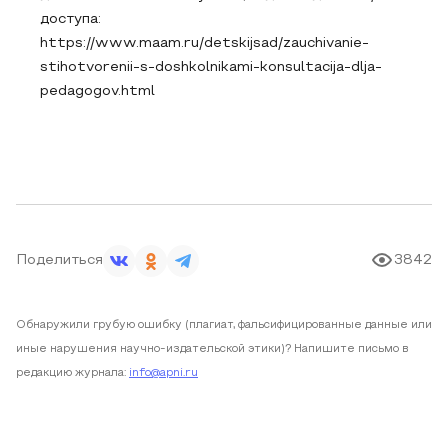
доступа:
https://www.maam.ru/detskijsad/zauchivanie-
stihotvorenii-s-doshkolnikami-konsultacija-dlja-
pedagogov.html
Поделиться
3842
Обнаружили грубую ошибку (плагиат, фальсифицированные данные или
иные нарушения научно-издательской этики)? Напишите письмо в
редакцию журнала:
info@apni.ru