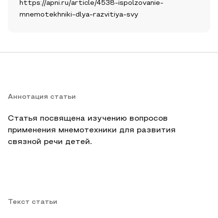
https://apni.ru/article/4538-ispolzovanie-
mnemotekhniki-dlya-razvitiya-svy
Аннотация статьи
Статья посвящена изучению вопросов
применения мнемотехники для развития
связной речи детей.
Текст статьи