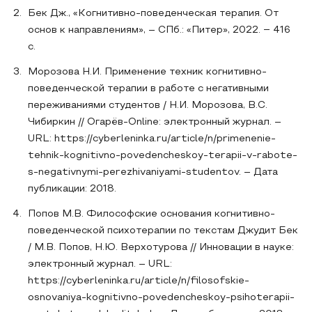
Бек Дж., «Когнитивно-поведенческая терапия. От
основ к направлениям», – СПб.: «Питер», 2022. ‒ 416
с.
Морозова Н.И. Применение техник когнитивно-
поведенческой терапии в работе с негативными
переживаниями студентов / Н.И. Морозова, В.С.
Чибиркин // Огарёв-Online: электронный журнал. –
URL: https://cyberleninka.ru/article/n/primenenie-
tehnik-kognitivno-povedencheskoy-terapii-v-rabote-
s-negativnymi-perezhivaniyami-studentov. – Дата
публикации: 2018.
Попов М.В. Философские основания когнитивно-
поведенческой психотерапии по текстам Джудит Бек
/ М.В. Попов, Н.Ю. Верхотурова // Инновации в науке:
электронный журнал. – URL:
https://cyberleninka.ru/article/n/filosofskie-
osnovaniya-kognitivno-povedencheskoy-psihoterapii-