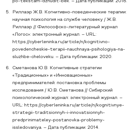
po-tekstam-dzhudit-bek. – Дата публикации: 2018.
Риллаэр Ж.В. Когнитивно-поведенческие терапии:
научная психология на службе человеку / Ж.В.
Риллаэр // Философско-литературный журнал
«Логос»: электронный журнал. – URL:
https://cyberleninka.ru/article/n/kognitivno-
povedencheskie-terapii-nauchnaya-psihologiya-na-
sluzhbe-cheloveku. – Дата публикации: 2020.
Сметанова Ю.В. Когнитивные стратегии
«Традиционных» и «Инновационных»
предпринимателей: постановка проблемы
исследования / Ю.В. Сметанова // Сибирский
психологический журнал: электронный журнал. –
URL: https://cyberleninka.ru/article/n/kognitivnye-
strategii-traditsionnyh-i-innovatsionnyh-
predprinimateley-postanovka-problemy-
issledovaniya. – Дата публикации: 2014.