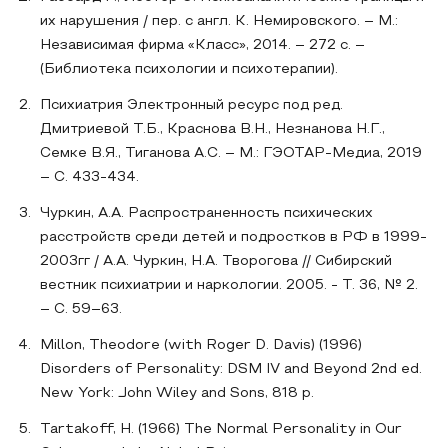
их нарушения / пер. с англ. К. Немировского. – М.:
Независимая фирма «Класс», 2014. – 272 с. –
(Библиотека психологии и психотерапии).
Психиатрия Электронный ресурс под ред.
Дмитриевой Т.Б., Краснова В.Н., Незнанова Н.Г.,
Семке В.Я., Тиганова А.С. – М.: ГЭОТАР-Медиа, 2019
– С. 433-434.
Чуркин, А.А. Распространенность психических
расстройств среди детей и подростков в РФ в 1999-
2003гг / А.А. Чуркин, Н.А. Творогова // Сибирский
вестник психиатрии и наркологии. 2005. - Т. 36, № 2.
– С. 59–63.
Millon, Theodore (with Roger D. Davis) (1996)
Disorders of Personality: DSM IV and Beyond 2nd ed.
New York: John Wiley and Sons, 818 p.
Tartakoff, H. (1966) The Normal Personality in Our