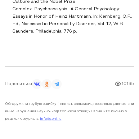
Culture and the Nobel Prize
Complex. Psychoanalysis–A General Psychology:
Essays in Honor of Heinz Hartmann. In: Kernberg, O.F.,
Ed., Narcissistic Personality Disorder, Vol. 12, W.B.
Saunders, Philadelphia, 776 p.
Поделиться
10135
Обнаружили грубую ошибку (плагиат, фальсифицированные данные или
иные нарушения научно-издательской этики)? Напишите письмо в
редакцию журнала:
info@apni.ru