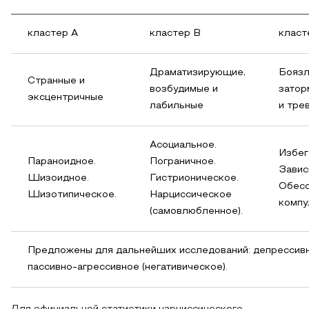
кластер А
кластер В
класт
Драматизирующие,
Боязл
Странные и
возбудимые и
зато
эксцентричные
лабильные
и тре
Асоциальное.
Избег
Параноидное.
Пограничное.
Завис
Шизоидное.
Гистрионическое.
Обесс
Шизотипическое.
Нарциссическое
компу
(самовлюбленное).
Предложены для дальнейших исследований: депрессив
пассивно-агрессивное (негативическое).