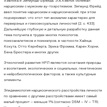
Хэвлока и Зигмунда Фрейда. Э.А.Хэвлок сближал
нарциссизм с мужским ау-тоэротизмом. Зигмунд Фрейд
ввел понятие нарциссизм и нарциссический, при этом
подчеркивал, что этот тип аномалии характерен для
перверзных и гомосексуальных личностей [2, c. 433].
Дальнейшую глубокую и детальную разработку данная
тема получила в трудах многих психологов,
психоаналитиков и психиатров, в частности Хайнца
Кохута, Отто Кернберга, Эриха Фромма, Карен Хорни,
Бена Брюстера и многих других.
Этиологией развития НРЛ являются сочетания природы
и воспитания, экологических и социальных, генетических
и нейробиологических факторов, а также культурные
элементы.
Эпидемиология нарциссического расстройства личности
по сравнению с другими расстройствами имеет самый
малый процент – меньше 1% (согласно DSM – IV – TR).