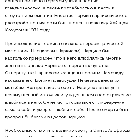
обществом, неповторимой уникальностью,
грандиозностью, а также потребностью в лести и
отсутствием эмпатии. Впервые термин нарциссическое
расстройство личности был введен в практику Хайнцом
Кохутом в 1971 году.
Происхождение термина связано с героем греческой
мифологии, Нарциссом (Наркисом). Нарцисс был
настолько прекрасен, что в него влюблялись многие
женщины, однако Нарцисс отвергал их чувства.
Отвергнутые Нарциссом женщины просили Немезиду
наказать его. Богиня правосудия Немезида вняла их
мольбам. Возвращаясь с охоты, Нарцисс заглянул в
незамутненный источник и, увидев в нем свое отражение,
влюбился в него. Он не мог оторваться от лицезрения
самого себя и умер от любви к себе. После смерти был
превращён богами в цветок нарцисс.
Необходимо отметить великие заслуги Эрика Альфреда