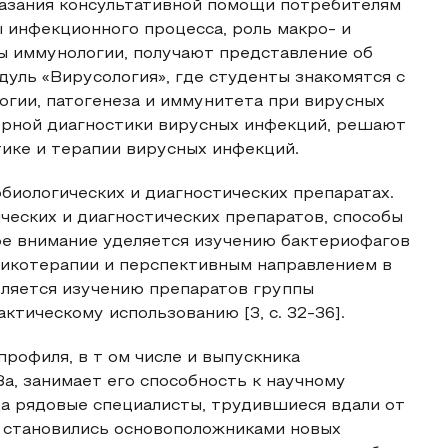
казания консультативной помощи потребителям
 инфекционного процесса, роль макро- и
ы иммунологии, получают представление об
дуль «Вирусология», где студенты знакомятся с
гии, патогенеза и иммунитета при вирусных
торной диагностики вирусных инфекций, решают
ике и терапии вирусных инфекций.
иологических и диагностических препаратах.
еских и диагностических препаратов, способы
ое внимание уделяется изучению бактериофагов
икотерапии и перспективным направлением в
ляется изучению препаратов группы
ктическому использованию [3, c. 32-36].
рофиля, в т ом числе и выпускника
, занимает его способность к научному
да рядовые специалисты, трудившиеся вдали от
, становились основоположниками новых