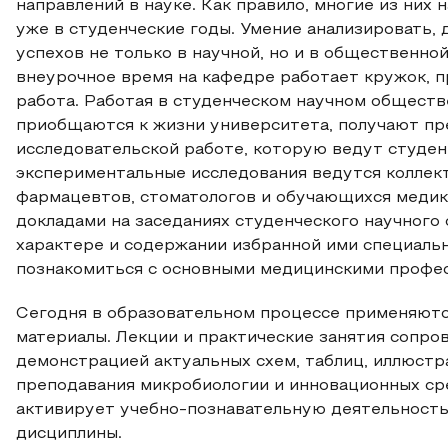
направлений в науке. Как правило, многие из них
уже в студенческие годы. Умение анализировать, 
успехов не только в научной, но и в общественно
внеурочное время на кафедре работает кружок, п
работа. Работая в студенческом научном обществ
приобщаются к жизни университета, получают пр
исследовательской работе, которую ведут студен
экспериментальные исследования ведутся коллект
фармацевтов, стоматологов и обучающихся медик
докладами на заседаниях студенческого научного
характере и содержании избранной ими специальн
познакомиться с основными медицинскими професси
Сегодня в образовательном процессе применяют
материалы. Лекции и практические занятия сопр
демонстрацией актуальных схем, таблиц, иллюст
преподавания микробиологии и инновационных ср
активирует учебно-познавательную деятельность,
дисциплины.