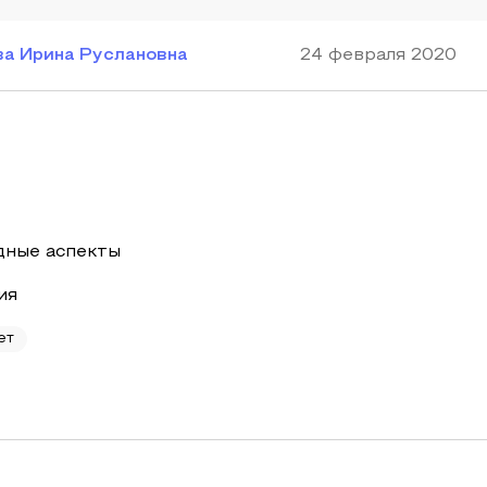
ва Ирина Руслановна
24 февраля 2020
адные аспекты
ия
ет