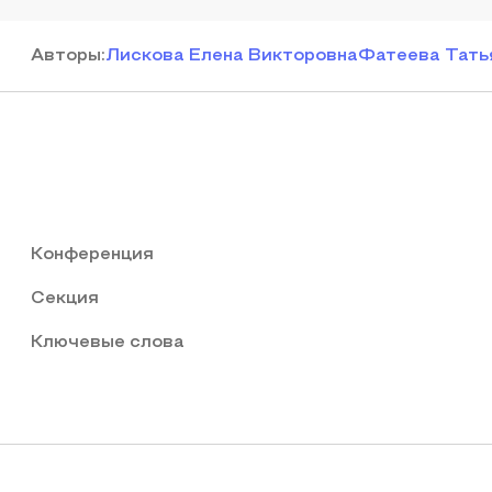
Автор
ы
:
Лискова Елена Викторовна
Фатеева Тать
Конференция
Секция
Ключевые слова