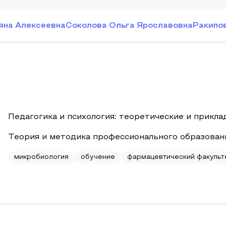
яна Алексеевна
Соколова Ольга Ярославовна
Ракипо
Педагогика и психология: теоретические и прикл
Теория и методика профессионального образован
микробиология
обучение
фармацевтический факульт