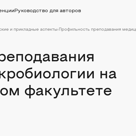
енции
Руководство для авторов
ские и прикладные аспекты
Профильность преподавания медици
реподавания
кробиологии на
ом факультете