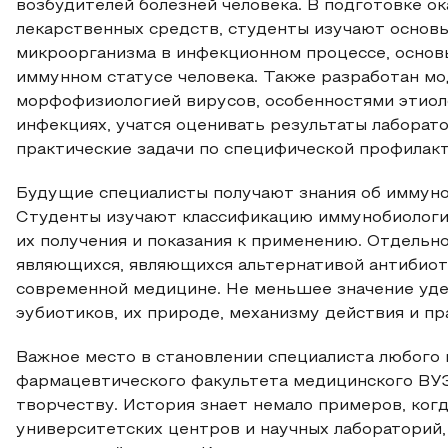
возбудителей болезней человека. В подготовке о
лекарственных средств, студенты изучают основы
микроорганизма в инфекционном процессе, основ
иммунном статусе человека. Также разработан мо
морфофизиологией вирусов, особенностями этиоло
инфекциях, учатся оценивать результаты лабора
практические задачи по специфической профилакт
Будущие специалисты получают знания об иммуноб
Студенты изучают классификацию иммунобиологич
их получения и показания к применению. Отдельн
являющихся, являющихся альтернативой антибиот
современной медицине. Не меньшее значение уде
эубиотиков, их природе, механизму действия и пра
Важное место в становлении специалиста любого п
фармацевтического факультета медицинского ВУЗа
творчеству. История знает немало примеров, ког
университетских центров и научных лабораторий