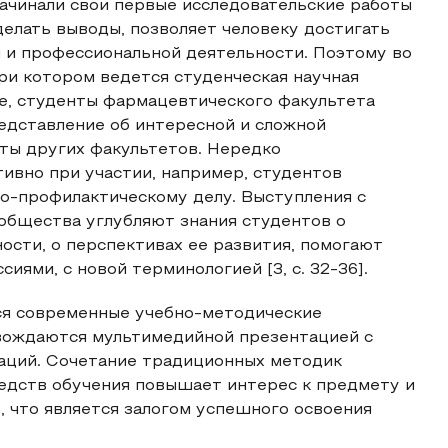
 начинали свои первые исследовательские работы
делать выводы, позволяет человеку достигать
й и профессиональной деятельности. Поэтому во
ри котором ведется студенческая научная
е, студенты фармацевтического факультета
едставление об интересной и сложной
ты других факультетов. Нередко
ивно при участии, например, студентов
о-профилактическому делу. Выступления с
 общества углубляют знания студентов о
ости, о перспективах ее развития, помогают
ями, с новой терминологией [3, c. 32-36].
ся современные учебно-методические
овождаются мультимедийной презентацией с
раций. Сочетание традиционных методик
едств обучения повышает интерес к предмету и
 что является залогом успешного освоения