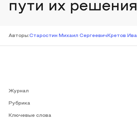
пути их решени
Автор
ы
:
Старостин Михаил Сергеевич
Кретов Ива
Журнал
Рубрика
Ключевые слова