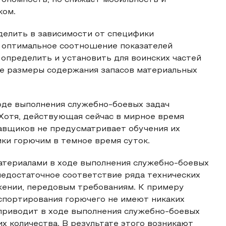
тономность, но снижает мобильность и
ком.
елить в зависимости от специфики
и оптимальное соотношение показателей
 определить и установить для воинских частей
е размеры содержания запасов материальных
оде выполнения служебно-боевых задач
 Хотя, действующая сейчас в мирное время
авщиков не предусматривает обучения их
ики горючим в темное время суток.
атериалами в ходе выполнения служебно-боевых
недостаточное соответствие ряда технических
жении, передовым требованиям. К примеру
спортирования горючего не имеют никаких
 приводит в ходе выполнения служебно-боевых
х количества. В результате этого возникают