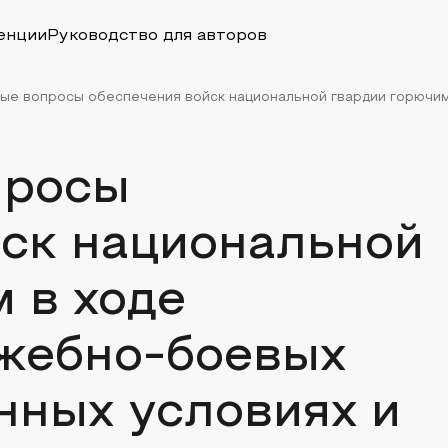
енции
Руководство для авторов
е вопросы обеспечения войск национальной гвардии горючим 
просы
йск национальной
 в ходе
жебно-боевых
нных условиях и