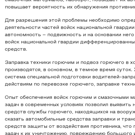
смазочных материалов, наоборот, повышает их ав
повышает вероятность их обнаружения противни
Для разрешения этой проблемы необходимо опред
деятельности частей войск национальной гварди
автономность – подвижность и на основании него
войск национальной гвардии дифференцированны
средств.
Заправка техники горючим и подвоз горючего в х
производятся, в основном, в темное время суток.
система специальной подготовки водителей-запр
действиям по перевозке горючего, заправке техн
Опыт обеспечения войск горючим и смазочными м
задач в современных условиях позволил выявить 
средств службы горючего, находящихся на воору
сказать автомобильные средства заправки и тран
средств защиты от воздействия противника, что
задач к их уничтожению, повреждению большого и