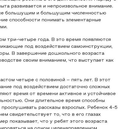
ыта развивается и непроизвольное внимание.
все большущим и большущим численностью
ение способности понимать элементарные
ми.
ом три-четыре года. В это время появляются
никающие под воздействием самоинструкции,
торы. В завершение дошкольного возраста
водстве своим вниманием, что выступает как
стом четыре с половиной – пять лет. В этот
мание под воздействием достаточно сложных
вляют время от времени активное и устойчивое
льностью. Они длительное время способны
м прослушивать рассказы взрослых. Ребенок 4-5
ем свидетельствует то, что в его глазах
ер показывает, что у ребят этого возраста
рироваться на одном целенаправленном