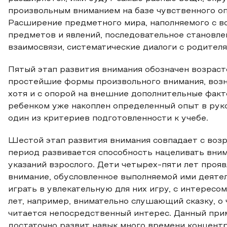
произвольным вниманием на базе чувственного оп
Расширение предметного мира, наполняемого с 
предметов и явлений, последовательное становл
взаимосвязи, систематические диалоги с родителя
Пятый этап развития внимания обозначен возраст
простейшие формы произвольного внимания, воз
хотя и с опорой на внешние дополнительные фак
ребенком уже накоплен определенный опыт в руко
один из критериев подготовленности к учебе.
Шестой этап развития внимания совпадает с возра
период развивается способность нацеливать вни
указаний взрослого. Дети четырех-пяти лет проя
внимание, обусловленное выполняемой ими деяте
играть в увлекательную для них игру, с интересо
лет, например, внимательно слушающий сказку, о ч
читается непосредственный интерес. Данный прим
достаточно развит навык много времени концент