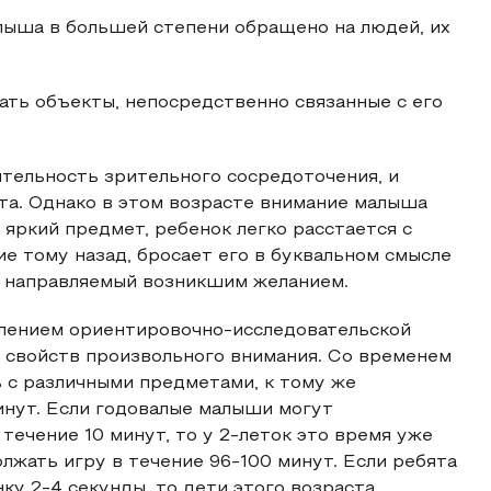
лыша в большей степени обращено на людей, их
ать объекты, непосредственно связанные с его
тельность зрительного сосредоточения, и
та. Однако в этом возрасте внимание малыша
яркий предмет, ребенок легко расстается с
 тому назад, бросает его в буквальном смысле
о, направляемый возникшим желанием.
влением ориентировочно-исследовательской
 свойств произвольного внимания. Со временем
 с различными предметами, к тому же
инут. Если годовалые малыши могут
течение 10 минут, то у 2-леток это время уже
олжать игру в течение 96-100 минут. Если ребята
ку 2-4 секунды, то дети этого возраста