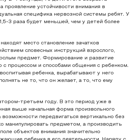
На проявление устойчивости внимания в
уальная специфика нервозной системы ребят. У
,5-3 раза будет меньшей, чем у детей более
 находят место становление зачатков
ействием словесных инструкций взрослого,
ослым предмет. Формирование и развитие
 с процессом и способами общения с ребенком.
оспитывая ребенка, вырабатывают у него
лнять не то, что он желает, а то, что ему
втором-третьем году. В это период уже в
нная выше начальная форма произвольного
ка возможности передвигаться вертикально без
ко манипулировать предметом, а производить
 поле объектов внимания значительно
жающие ребенка в его деятельности. Наряду с