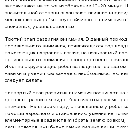
затрачивают на то же изображение 10-20 минут. 
значительной степени оказывают влияние индивид
меланхоличных ребят неустойчивость внимания в 1
спокойных, уравновешенных.
Третий этап развития внимания. В данный период
произвольного внимания, появляющихся под возд
помогающих направить взгляд на называемый взр
произвольного внимания непосредственно связано
Именно окружающие ребенка люди шаг за шагом в
навыки и умения, связанные с необходимостью выпо
следует делать.
Четвертый этап развития внимания возникает на 
довольно развитом виде обозначается рассмотре
внимания. На втором году, с появлением у ребен
помощи взрослого и становлению умения не толь
элементарные воздействия (брать землю совком),
расширяется, ими будут самые разные вещи, окру