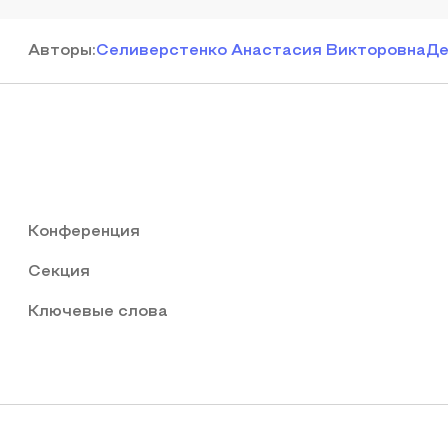
Автор
ы
:
Селиверстенко Анастасия Викторовна
Де
Конференция
Секция
Ключевые слова