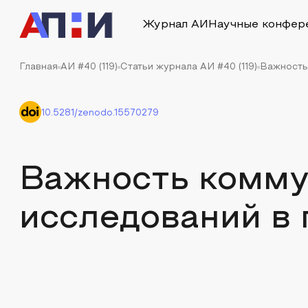
Журнал АИ
Научные конфер
Главная
АИ #40 (119)
Статьи журнала АИ #40 (119)
Важность
10.5281/zenodo.15570279
Важность комм
исследований в 