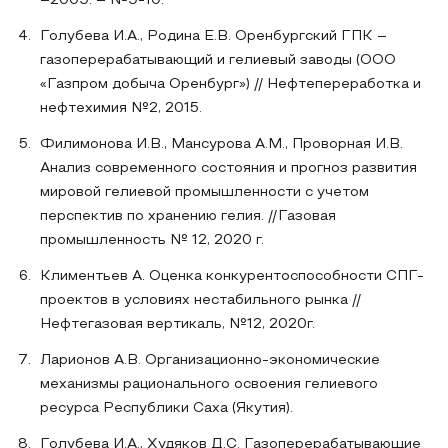
–2009. – №9-10.
Голубева И.А., Родина Е.В. Оренбургский ГПК –
газоперерабатывающий и гелиевый заводы (ООО
«Газпром добыча Оренбург») // Нефтепереработка и
нефтехимия №2, 2015.
Филимонова И.В., Мансурова А.М., Проворная И.В.
Анализ современного состояния и прогноз развития
мировой гелиевой промышленности с учетом
перспектив по хранению гелия. //Газовая
промышленность № 12, 2020 г.
Климентьев А. Оценка конкурентоспособности СПГ-
проектов в условиях нестабильного рынка //
Нефтегазовая вертикаль, №12, 2020г.
Ларионов А.В. Организационно-экономические
механизмы рационального освоения гелиевого
ресурса Республики Саха (Якутия).
Голубева И.А., Худяков Д.С. Газоперерабатывающие