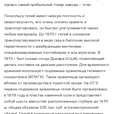
однако самый прибыльный товар завода – этан.
Поскольку гелий имеет низкую плотность и
сверхтекучесть, его очень сложно хранить и
транспортировать, он быстро улетучивается через
любые материалы. До 1970 г. гелий в основном
транспортировался в виде газа в баллонах высокой
герметичности с мембранными вентилями,
специализированных контейнерах и ж/д агрегатах. В
1972 г. был создан сосуд Дьюара (США), позволяющий
делать поставки на дальние расстояния. Для временного
хранения используют подземные хранилища гелиевого
концентрата (ВПХГК). Такие хранилища организуют
вблизи от производства в пористой среде. На ОГЗ
первое подземное хранилище гелия было организовано
в 1979 году в пластах каменной соли и представляет
собой шесть емкостей, расположенных глубине до 1470
м, общим объёмом 235 тыс. куб. м (геометрический
объём). Гелий в хранилище находится под давлением