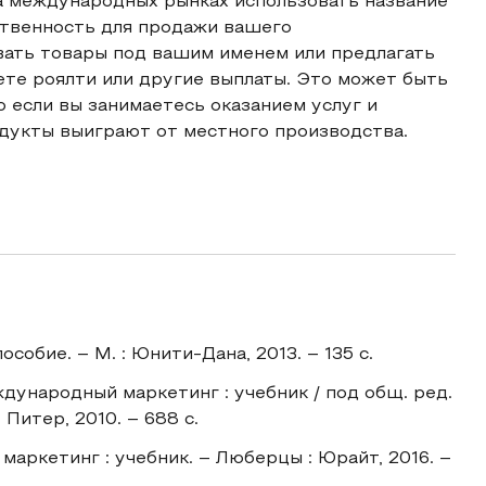
а международных рынках использовать название
ственность для продажи вашего
вать товары под вашим именем или предлагать
ете роялти или другие выплаты. Это может быть
 если вы занимаетесь оказанием услуг и
одукты выиграют от местного производства.
собие. – М. : Юнити-Дана, 2013. – 135 c.
еждународный маркетинг : учебник / под общ. ред.
: Питер, 2010. – 688 с.
аркетинг : учебник. – Люберцы : Юрайт, 2016. –