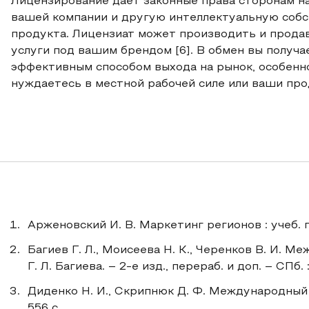
Лицензирование дает законные права сторонам н
вашей компании и другую интеллектуальную соб
продукта. Лицензиат может производить и прода
услуги под вашим брендом [6]. В обмен вы получа
эффективным способом выхода на рынок, особенно
нуждаетесь в местной рабочей силе или ваши пр
Арженовский И. В. Маркетинг регионов : учеб. по
Багиев Г. Л., Моисеева Н. К., Черенков В. И. М
Г. Л. Багиева. – 2-е изд., перераб. и доп. – СПб. 
Диденко Н. И., Скрипнюк Д. Ф. Международный м
556 c.