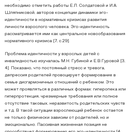
необходимо отметить работы Е.Л. Солдатовой и И.А.
Шляпниковой, авторов концепции динамики эго-
идентичности в нормативных кризисах развития
личности взрослого человека. Эго-идентичность
рассматривается ими как центральное новообразования
нормативного кризиса [7, с.29].
Проблема идентичности у взрослых детей с
инвалидностью изучалась М.Н. Губиной и Е.В.Гуровой [3,
4]. Показано, что постоянный стресс и тревога,
депрессия родителей провоцирует формирование в
семье дисгармоничных отношений с ребенком. Это
может проявляться в различных формах: гиперопека или
гиперпротекция, чрезмерные требования или полное
отсутствие таковых, неразвитость родительских чувств
и т.д. В такой ситуации взрослеющий ребенок остается
не только физически зависим от родителей, но и
эмоционально. Пассивная жизненная позиция не
способствует формированию его эго-идентичности [4,