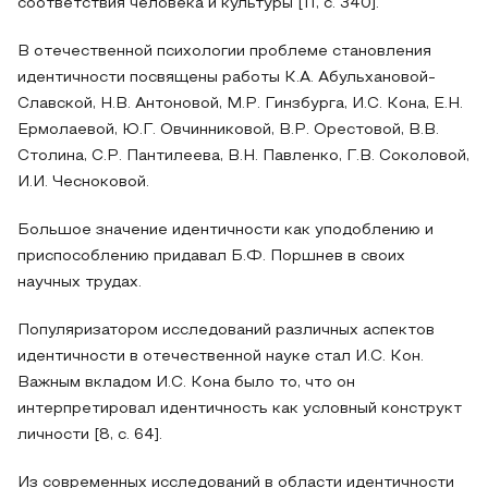
соответствия человека и культуры [11, с. 340].
В отечественной психологии проблеме становления
идентичности посвящены работы К.А. Абульхановой-
Славской, Н.В. Антоновой, М.Р. Гинзбурга, И.С. Кона, Е.Н.
Ермолаевой, Ю.Г. Овчинниковой, В.Р. Орестовой, В.В.
Столина, С.Р. Пантилеева, В.Н. Павленко, Г.В. Соколовой,
И.И. Чесноковой.
Большое значение идентичности как уподоблению и
приспособлению придавал Б.Ф. Поршнев в своих
научных трудах.
Популяризатором исследований различных аспектов
идентичности в отечественной науке стал И.С. Кон.
Важным вкладом И.С. Кона было то, что он
интерпретировал идентичность как условный конструкт
личности [8, с. 64].
Из современных исследований в области идентичности