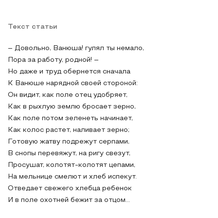
Текст статьи
– Довольно, Ванюша! гулял ты немало,
Пора за работу, родной! –
Но даже и труд обернется сначала
К Ванюше нарядной своей стороной:
Он видит, как поле отец удобряет,
Как в рыхлую землю бросает зерно,
Как поле потом зеленеть начинает,
Как колос растет, наливает зерно;
Готовую жатву подрежут серпами,
В снопы перевяжут, на ригу свезут,
Просушат, колотят-колотят цепами,
На мельнице смелют и хлеб испекут.
Отведает свежего хлебца ребенок
И в поле охотней бежит за отцом…