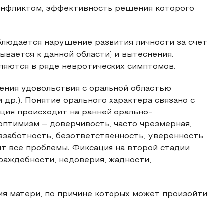
конфликтом, эффективность решения которого
блюдается нарушение развития личности за счет
вается к данной области) и вытеснения.
ляются в ряде невротических симптомов.
ения удовольствия с оральной областью
и др.). Понятие орального характера связано с
ация происходит на ранней орально-
птимизм – доверчивость, часто чрезмерная,
еззаботность, безответственность, уверенность
ит все проблемы. Фиксация на второй стадии
раждебности, недоверия, жадности,
ия матери, по причине которых может произойти