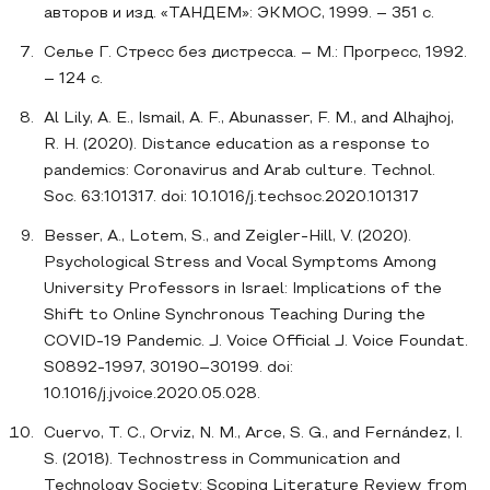
авторов и изд. «ТАНДЕМ»: ЭКМОС, 1999. – 351 с.
Селье Г. Стресс без дистресса. – М.: Прогресс, 1992.
– 124 с.
Al Lily, A. E., Ismail, A. F., Abunasser, F. M., and Alhajhoj,
R. H. (2020). Distance education as a response to
pandemics: Coronavirus and Arab culture. Technol.
Soc. 63:101317. doi: 10.1016/j.techsoc.2020.101317
Besser, A., Lotem, S., and Zeigler-Hill, V. (2020).
Psychological Stress and Vocal Symptoms Among
University Professors in Israel: Implications of the
Shift to Online Synchronous Teaching During the
COVID-19 Pandemic. J. Voice Official J. Voice Foundat.
S0892-1997, 30190–30199. doi:
10.1016/j.jvoice.2020.05.028.
Cuervo, T. C., Orviz, N. M., Arce, S. G., and Fernández, I.
S. (2018). Technostress in Communication and
Technology Society: Scoping Literature Review from