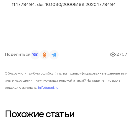
11:1779494. doi: 10.1080/20008198.2020.1779494
Поделиться
2707
Обнаружили грубую ошибку (плагиат, фальсифицированные данные или
иные нарушения научно-издательской этики)? Напишите письмо в
редакцию журнала:
info@apni.ru
Похожие статьи