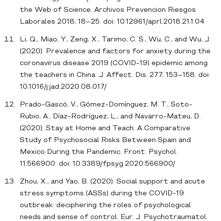
the Web of Science. Archivos Prevencion Riesgos
Laborales 2018, 18–25. doi: 10.12961/aprl.2018.21.1.04
Li, Q., Miao, Y., Zeng, X., Tarimo, C. S., Wu, C., and Wu, J.
(2020). Prevalence and factors for anxiety during the
coronavirus disease 2019 (COVID-19) epidemic among
the teachers in China. J. Affect. Dis. 277, 153–158. doi:
10.1016/j.jad.2020.08.017/
Prado-Gascó, V., Gómez-Domínguez, M. T., Soto-
Rubio, A., Díaz-Rodríguez, L., and Navarro-Mateu, D.
(2020). Stay at Home and Teach: A Comparative
Study of Psychosocial Risks Between Spain and
Mexico During the Pandemic. Front. Psychol.
11:566900. doi: 10.3389/fpsyg.2020.566900/
Zhou, X., and Yao, B. (2020). Social support and acute
stress symptoms (ASSs) during the COVID-19
outbreak: deciphering the roles of psychological
needs and sense of control. Eur. J. Psychotraumatol.