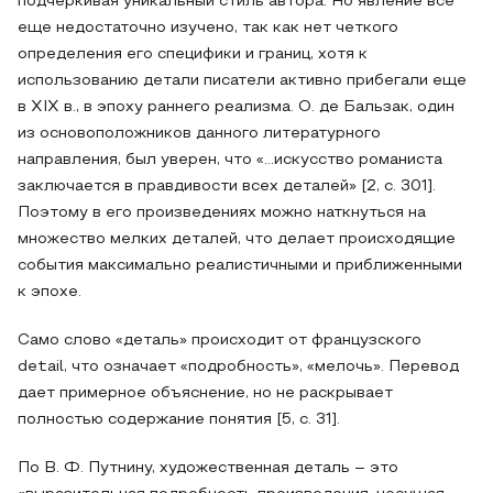
подчеркивая уникальный стиль автора. Но явление все
еще недостаточно изучено, так как нет четкого
определения его специфики и границ, хотя к
использованию детали писатели активно прибегали еще
в XIX в., в эпоху раннего реализма. О. де Бальзак, один
из основоположников данного литературного
направления, был уверен, что «…искусство романиста
заключается в правдивости всех деталей» [2, c. 301].
Поэтому в его произведениях можно наткнуться на
множество мелких деталей, что делает происходящие
события максимально реалистичными и приближенными
к эпохе.
Само слово «деталь» происходит от французского
detail, что означает «подробность», «мелочь». Перевод
дает примерное объяснение, но не раскрывает
полностью содержание понятия [5, c. 31].
По В. Ф. Путнину, художественная деталь – это