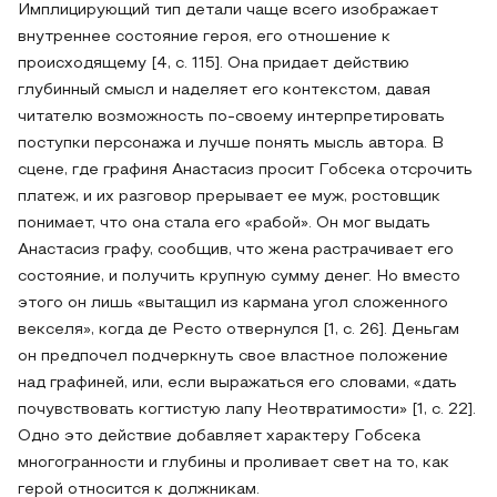
Имплицирующий тип детали чаще всего изображает
внутреннее состояние героя, его отношение к
происходящему [4, c. 115]. Она придает действию
глубинный смысл и наделяет его контекстом, давая
читателю возможность по-своему интерпретировать
поступки персонажа и лучше понять мысль автора. В
сцене, где графиня Анастасиз просит Гобсека отсрочить
платеж, и их разговор прерывает ее муж, ростовщик
понимает, что она стала его «рабой». Он мог выдать
Анастасиз графу, сообщив, что жена растрачивает его
состояние, и получить крупную сумму денег. Но вместо
этого он лишь «вытащил из кармана угол сложенного
векселя», когда де Ресто отвернулся [1, c. 26]. Деньгам
он предпочел подчеркнуть свое властное положение
над графиней, или, если выражаться его словами, «дать
почувствовать когтистую лапу Неотвратимости» [1, c. 22].
Одно это действие добавляет характеру Гобсека
многогранности и глубины и проливает свет на то, как
герой относится к должникам.