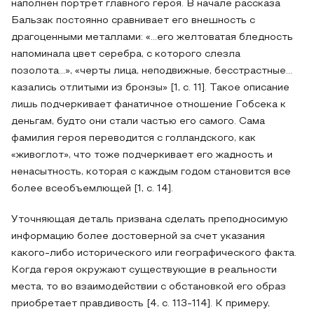
наполнен портрет главного героя. В начале рассказа
Бальзак постоянно сравнивает его внешность с
драгоценными металлами: «…его желтоватая бледность
напоминала цвет серебра, с которого слезла
позолота…», «черты лица, неподвижные, бесстрастные…
казались отлитыми из бронзы» [1, c. 11]. Такое описание
лишь подчеркивает фанатичное отношение Гобсека к
деньгам, будто они стали частью его самого. Сама
фамилия героя переводится с голландского, как
«живоглот», что тоже подчеркивает его жадность и
ненасытность, которая с каждым годом становится все
более всеобъемлющей [1, c. 14].
Уточняющая деталь призвана сделать преподносимую
информацию более достоверной за счет указания
какого-либо исторического или географического факта.
Когда героя окружают существующие в реальности
места, то во взаимодействии с обстановкой его образ
приобретает правдивость [4, c. 113-114]. К примеру,