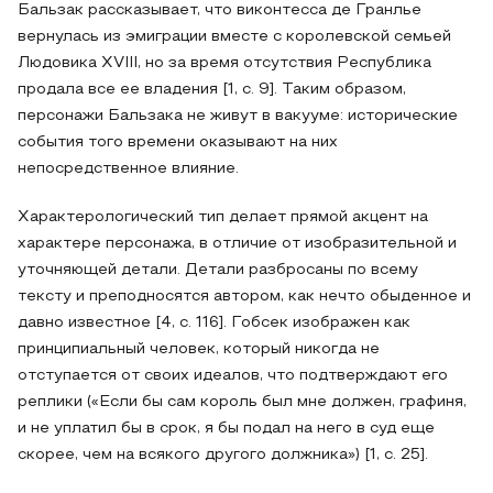
Бальзак рассказывает, что виконтесса де Гранлье
вернулась из эмиграции вместе с королевской семьей
Людовика XVIII, но за время отсутствия Республика
продала все ее владения [1, c. 9]. Таким образом,
персонажи Бальзака не живут в вакууме: исторические
события того времени оказывают на них
непосредственное влияние.
Характерологический тип делает прямой акцент на
характере персонажа, в отличие от изобразительной и
уточняющей детали. Детали разбросаны по всему
тексту и преподносятся автором, как нечто обыденное и
давно известное [4, c. 116]. Гобсек изображен как
принципиальный человек, который никогда не
отступается от своих идеалов, что подтверждают его
реплики («Если бы сам король был мне должен, графиня,
и не уплатил бы в срок, я бы подал на него в суд еще
скорее, чем на всякого другого должника») [1, c. 25].