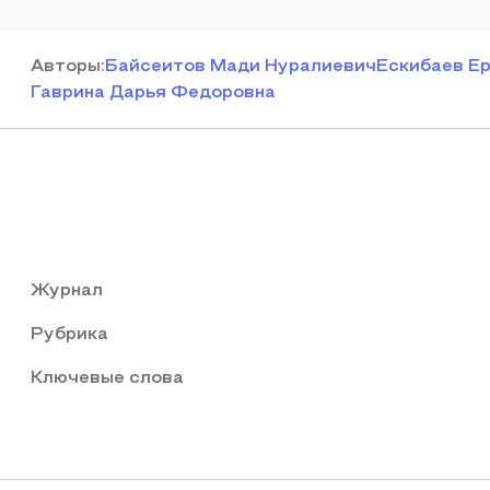
Автор
ы
:
Байсеитов Мади Нуралиевич
Ескибаев Е
Гаврина Дарья Федоровна
Журнал
Рубрика
Ключевые слова