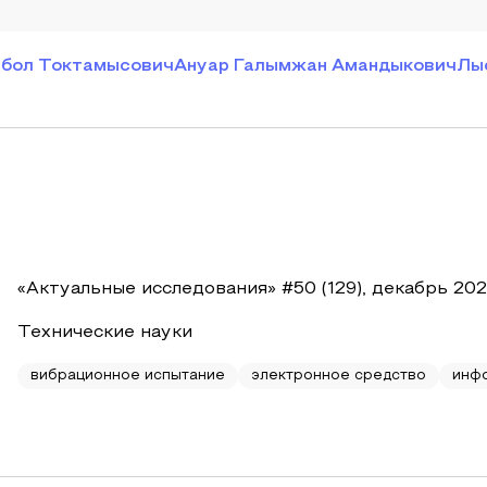
рбол Токтамысович
Ануар Галымжан Амандыкович
Лы
«Актуальные исследования» #50 (129), декабрь 20
Технические науки
вибрационное испытание
электронное средство
инф