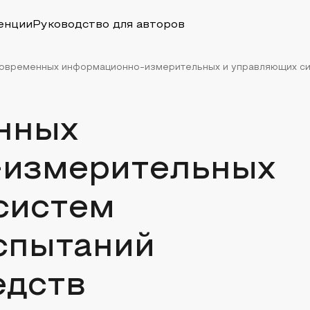
енции
Руководство для авторов
овременных информационно-измерительных и управляющих сис
нных
-измерительных
систем
спытаний
едств