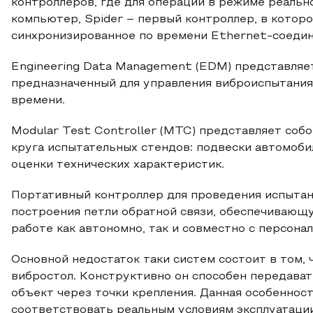
контроллеров, где для операций в режиме реаль
компьютер, Spider – первый контроллер, в кото
синхронизированное по времени Ethernet-соедин
Engineering Data Management (EDM) представляе
предназначенный для управления виброиспытания
времени.
Modular Test Controller (MTC) представляет соб
круга испытательных стендов: подвески автомоби
оценки технических характеристик.
Портативный контроллер для проведения испыта
построения петли обратной связи, обеспечивающ
работе как автономно, так и совместно с персон
Основной недостаток таки систем состоит в том,
вибростол. Конструктивно он способен передават
объект через точки крепления. Данная особеннос
соответствовать реальным условиям эксплуатации