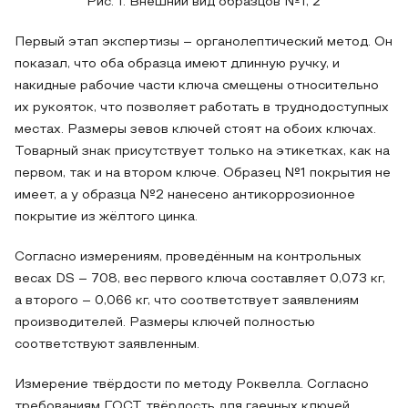
Рис. 1. Внешний вид образцов №1, 2
Первый этап экспертизы – органолептический метод. Он
показал, что оба образца имеют длинную ручку, и
накидные рабочие части ключа смещены относительно
их рукояток, что позволяет работать в труднодоступных
местах. Размеры зевов ключей стоят на обоих ключах.
Товарный знак присутствует только на этикетках, как на
первом, так и на втором ключе. Образец №1 покрытия не
имеет, а у образца №2 нанесено антикоррозионное
покрытие из жёлтого цинка.
Согласно измерениям, проведённым на контрольных
весах DS – 708, вес первого ключа составляет 0,073 кг,
а второго – 0,066 кг, что соответствует заявлениям
производителей. Размеры ключей полностью
соответствуют заявленным.
Измерение твёрдости по методу Роквелла. Согласно
требованиям ГОСТ твёрдость для гаечных ключей