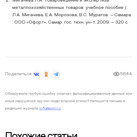
Мигачева Л.А. Товароведение и экспертиза
металлохозяйственных товаров: учебное пособие /
Л.А. Мигачева, Е.А. Морозова, В.С. Муратов. – Самара
: ООО «Офорт»; Самар. гос. техн. ун-т, 2009. – 320 с.
Поделиться
5844
Обнаружили грубую ошибку (плагиат, фальсифицированные данные или
иные нарушения научно-издательской этики)? Напишите письмо в
редакцию журнала:
info@apni.ru
Похожие статьи