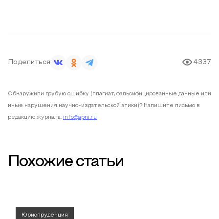
Поделиться
4337
Обнаружили грубую ошибку (плагиат, фальсифицированные данные или
иные нарушения научно-издательской этики)? Напишите письмо в
редакцию журнала:
info@apni.ru
Похожие статьи
Юриспруденция