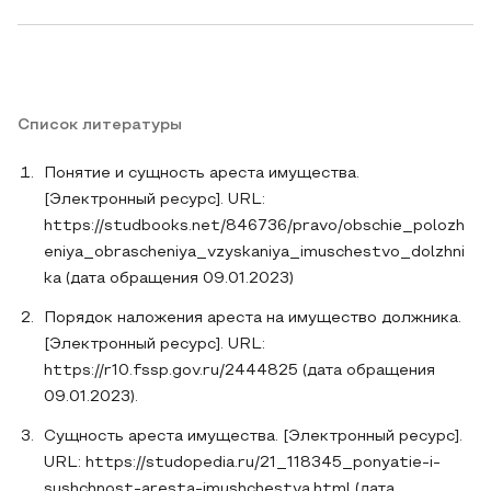
Список литературы
Понятие и сущность ареста имущества.
[Электронный ресурс]. URL:
https://studbooks.net/846736/pravo/obschie_polozh
eniya_obrascheniya_vzyskaniya_imuschestvo_dolzhni
ka (дата обращения 09.01.2023)
Порядок наложения ареста на имущество должника.
[Электронный ресурс]. URL:
https://r10.fssp.gov.ru/2444825 (дата обращения
09.01.2023).
Сущность ареста имущества. [Электронный ресурс].
URL: https://studopedia.ru/21_118345_ponyatie-i-
sushchnost-aresta-imushchestva.html (дата