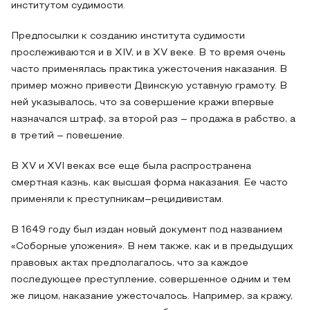
институтом судимости.
Предпосылки к созданию института судимости
прослеживаются и в XIV, и в XV веке. В то время очень
часто применялась практика ужесточения наказания. В
пример можно привести Двинскую уставную грамоту. В
ней указывалось, что за совершение кражи впервые
назначался штраф, за второй раз – продажа в рабство, а
в третий – повешение.
В XV и XVI веках все еще была распространена
смертная казнь, как высшая форма наказания. Ее часто
применяли к преступникам–рецидивистам.
В 1649 году был издан новый документ под названием
«Соборные уложения». В нем также, как и в предыдущих
правовых актах предполагалось, что за каждое
последующее преступление, совершенное одним и тем
же лицом, наказание ужесточалось. Например, за кражу,