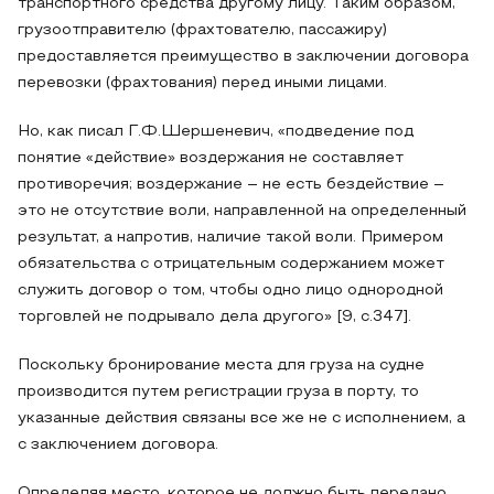
транспортного средства другому лицу. Таким образом,
грузоотправителю (фрахтователю, пассажиру)
предоставляется преимущество в заключении договора
перевозки (фрахтования) перед иными лицами.
Но, как писал Г.Ф.Шершеневич, «подведение под
понятие «действие» воздержания не составляет
противоречия; воздержание – не есть бездействие –
это не отсутствие воли, направленной на определенный
результат, а напротив, наличие такой воли. Примером
обязательства с отрицательным содержанием может
служить договор о том, чтобы одно лицо однородной
торговлей не подрывало дела другого» [9, с.347].
Поскольку бронирование места для груза на судне
производится путем регистрации груза в порту, то
указанные действия связаны все же не с исполнением, а
с заключением договора.
Определяя место, которое не должно быть передано