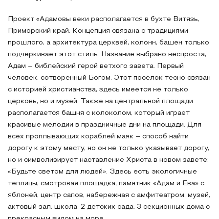
Проект «Адамовы веки располагается в бухте Витязь,
Приморский край. Концепция связана с традициями
прошлого, а архитектура церквей, колонн, башен только
подчеркивает этот стиль. Название выбрано неспроста,
Адам – библейский герой ветхого завета. Первый
человек, сотворенный Богом. Этот посёлок тесно связан
с историей христианства, здесь имеется не только
церковь, но и музей. Также на центральной площади
располагается башня с колоколом, который играет
красивые мелодии в праздничные дни на площади. Для
всех проплывающих кораблей маяк – способ найти
дорогу к этому месту, но он не только указывает дорогу,
но и символизирует наставление Христа в новом завете:
«Будьте светом для людей». Здесь есть экологичные
теплицы, смотровая площадка, памятник «Адам и Ева» с
яблоней, центр сапов, набережная с амфитеатром, музей,
актовый зал, школа, 2 детских сада, 3 секционных дома с
прекрасным видом на море.