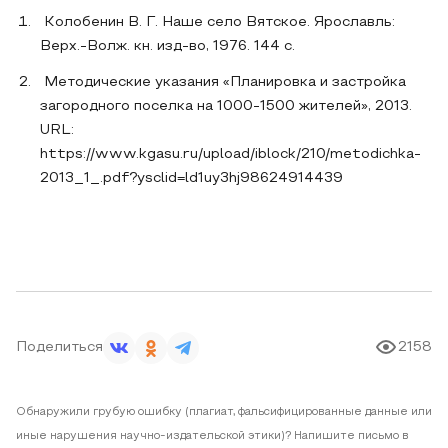
Колобенин В. Г. Наше село Вятское. Ярославль:
Верх.-Волж. кн. изд-во, 1976. 144 с.
Методические указания «Планировка и застройка
загородного поселка на 1000-1500 жителей», 2013.
URL:
https://www.kgasu.ru/upload/iblock/210/metodichka-
2013_1_.pdf?ysclid=ld1uy3hj98624914439
Поделиться
2158
Обнаружили грубую ошибку (плагиат, фальсифицированные данные или
иные нарушения научно-издательской этики)? Напишите письмо в