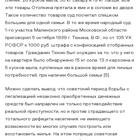
спичек, 26 кусков мыла, 30 кг сахару и 19 кг лапши. Все
эти товары Отопкина прятала в яме и в соломе во дворе.
Такое количество товаров суд посчитал слишком
большим для одной семьи. В то же время народный суд
1-го участка Малинского района Московской области
приговорил 5 октября 1939 г. Тюкина, В.Ф., по ст. 105 УК
РСФСР к 1000 руб. штрафа с конфискацией отобранных
товаров. Гражданин Тюкин был осужден за то, что у него
на квартире было обнаружено 15 кг соли, 13 л керосина и
5 кусков мыла, купленных им в разное время для личных
потребностей, при наличии большой семьи [5].
Можно сделать вывод, что советский период борьбы с
легализацией незаконно приобретенных денежных
средств был направлен не только противодействие
реальной преступности, но и против страдающего от
тотального дефицита населения, не имеющего
возможности во многих случаях построить или
восстановить жилье. На этом поприще советская