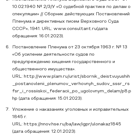
10.02.1940 № 2/3/У «О судебной практике по делам о
спекуляции» // Сборник действующих Постановлений
Пленума и директивных писем Верховного Суда
СССР», 1941. URL: www.consultant.ru(дата
обращения: 16.01.2023).
Постановление Пленума от 23 октября 1963 г. № 13
«Об усилении деятельности судов по
предупреждению хищения государственного и
общественного имущества».
URL: http://www.plam.ru/urist/sbornik_deistvuyushih
_postanovlenii_plenumov_verhovnyh_sudov_sssr_rs
fsr_i_rossiiskoi_federacii_po_ugolovnym_delam/p8.p
hp (дата обращения: 15.01.2023).
Уложение о наказаниях уголовных и исправительных
1845 г.
URL: https://nnov.hse.ru/ba/law/igpr/ulonakaz1845
(дата обращения: 12.01.2023).