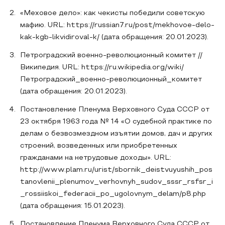
«Меховое дело»: как чекисты победили советскую
мафию. URL: https://russian7.ru/post/mekhovoe-delo-
kak-kgb-likvidiroval-k/ (дата обращения: 20.01.2023).
Петроградский военно-революционный комитет //
Википедия. URL: https://ru.wikipedia.org/wiki/
Петроградский_военно-революционный_комитет
(дата обращения: 20.01.2023).
Постановление Пленума Верховного Суда СССР от
23 октября 1963 года № 14 «О судебной практике по
делам о безвозмездном изъятии домов, дач и других
строений, возведенных или приобретенных
гражданами на нетрудовые доходы». URL:
http://www.plam.ru/urist/sbornik_deistvuyushih_pos
tanovlenii_plenumov_verhovnyh_sudov_sssr_rsfsr_i
_rossiiskoi_federacii_po_ugolovnym_delam/p8.php
(дата обращения: 15.01.2023).
Постановление Пленума Верховного Суда СССР от