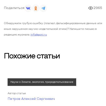
Поделиться
2965
Обнаружили грубую ошибку (плагиат, фальсифицированные данные или
иные нарушения научно-издательской этики)? Напишите письмо в
редакцию журнала:
info@apni.ru
Похожие статьи
Науки о Земле, экология, природопользование
Автор статьи
Петров Алексей Сергеевич