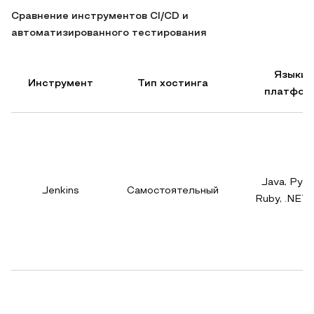
Сравнение инструментов CI/CD и
автоматизированного тестирования
Языки 
Инструмент
Тип хостинга
платфор
Java, Pyth
Jenkins
Самостоятельный
Ruby, .NET 