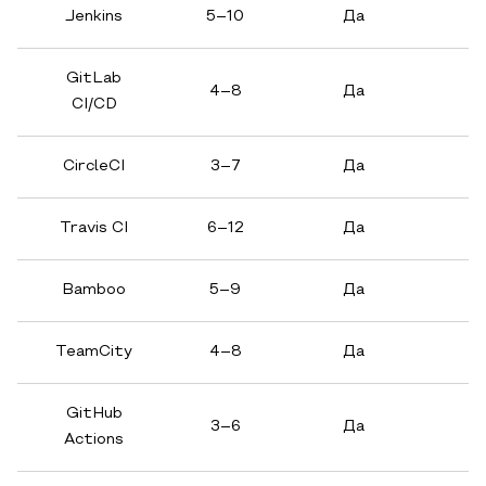
Jenkins
5–10
Да
GitLab
4–8
Да
CI/CD
CircleCI
3–7
Да
Travis CI
6–12
Да
Bamboo
5–9
Да
TeamCity
4–8
Да
GitHub
3–6
Да
Actions