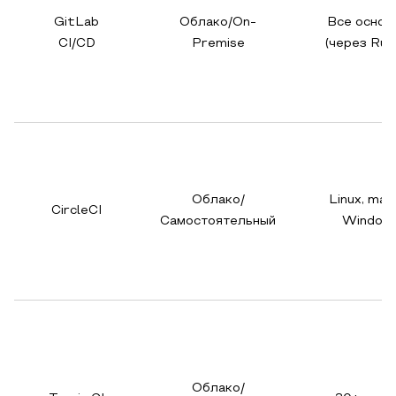
GitLab
Облако/On-
Все основ
CI/CD
Premise
(через Run
Облако/
Linux, mac
CircleCI
Самостоятельный
Window
Облако/