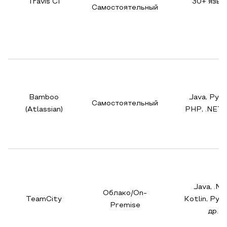
Travis CI
30+ язык
Самостоятельный
Bamboo
Java, Pyth
Самостоятельный
(Atlassian)
PHP, .NET и
Java, .NE
Облако/On-
TeamCity
Kotlin, Pyt
Premise
др.