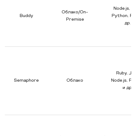
Node.js, P
Облако/On-
Buddy
Python, Ru
Premise
др.
Ruby, Jav
Semaphore
Облако
Node.js, Py
и др.