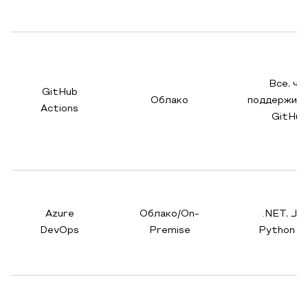
Все, чт
GitHub
Облако
поддержива
Actions
GitHub
Azure
Облако/On-
.NET, Jav
DevOps
Premise
Python и 