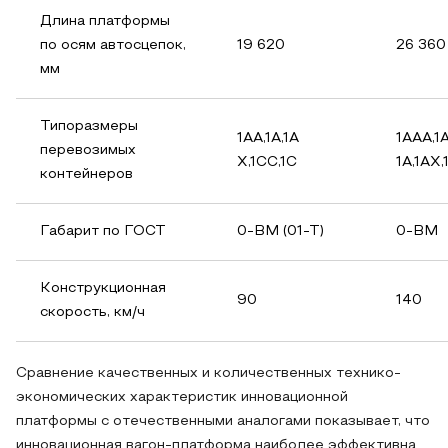
Длина платформы
по осям автосцепок,
19 620
26 360
мм
Типоразмеры
1АА,1А,1А
1ААА,1
перевозимых
Х,1СС,1С
1А,1АХ,
контейнеров
Габарит по ГОСТ
0-ВМ (01-Т)
0-ВМ
Конструкционная
90
140
скорость, км/ч
Сравнение качественных и количественных технико-
экономических характеристик инновационной
платформы с отечественными аналогами показывает, что
инновационная вагон-платформа наиболее эффективна.