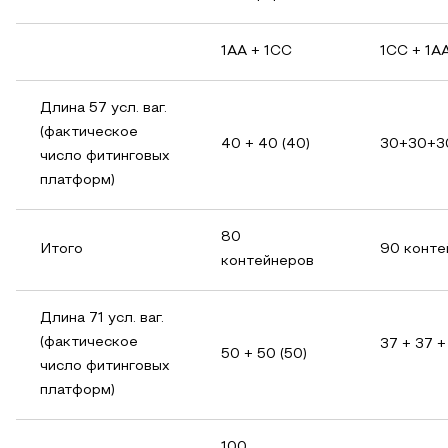
1АА + 1СС
1СС + 1А
Длина 57 усл. ваг.
(фактическое
40 + 40 (40)
30+30+30
число фитинговых
платформ)
80
Итого
90 конте
контейнеров
Длина 71 усл. ваг.
(фактическое
37 + 37 +
50 + 50 (50)
число фитинговых
платформ)
100