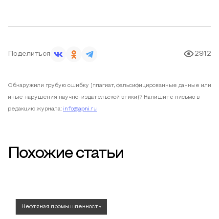
Поделиться
2912
Обнаружили грубую ошибку (плагиат, фальсифицированные данные или
иные нарушения научно-издательской этики)? Напишите письмо в
редакцию журнала:
info@apni.ru
Похожие статьи
Нефтяная промышленность