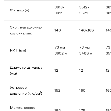
3616-
3512-
36
Фильтр (м)
3625
3522
36
Эксплуатационная
140
140х168
14
колонна (мм)
73 мм
73 мм
73
НКТ (мм)
3602 м
3488 м
35
Диаметр штуцера
12
12
12
(мм)
Устьевое
152
160
16
2
давление (кгс/см
)
Межколонное
185
175
18