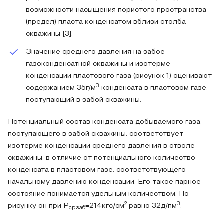
возможности насыщения пористого пространства
(предел) пласта конденсатом вблизи столба
скважины [3].
Значение среднего давления на забое
газоконденсатной скважины и изотерме
конденсации пластового газа (рисунок 1) оценивают
3
содержанием 35г/м
конденсата в пластовом газе,
поступающий в забой скважины.
Потенциальный состав конденсата добываемого газа,
поступающего в забой скважины, соответствует
изотерме конденсации среднего давления в стволе
скважины, в отличие от потенциального количество
конденсата в пластовом газе, соответствующего
начальному давлению конденсации. Его такое парное
состояние понимается удельным количеством. По
2
3
рисунку он при Р
=214кгс/см
равно 32д/пм
.
ср.заб