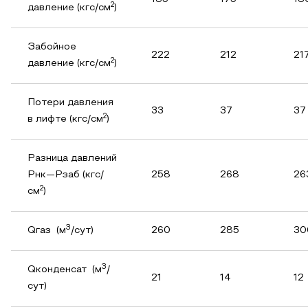
2
давление (кгс/см
)
Забойное
222
212
21
2
давление (кгс/см
)
Потери давления
33
37
37
2
в лифте (кгс/см
)
Разница давлений
Pнк—Pзаб (кгс/
258
268
26
2
см
)
3
Qгаз (м
/сут)
260
285
30
3
Qконденсат (м
/
21
14
12
сут)