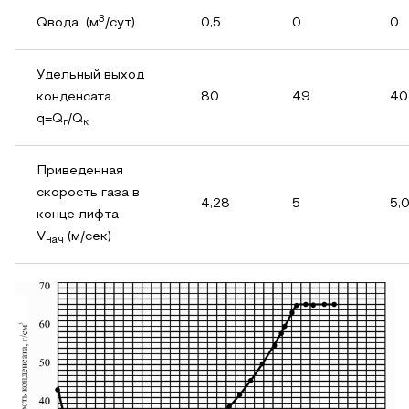
3
Qвода (м
/сут)
0,5
0
0
Удельный выход
конденсата
80
49
40
q=Q
/Q
г
к
Приведенная
скорость газа в
4,28
5
5,
конце лифта
V
(м/сек)
нач