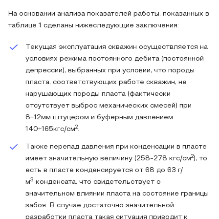
На основании анализа показателей работы, показанных в
таблице 1 сделаны нижеследующие заключения:
Текущая эксплуатация скважин осуществляется на
условиях режима постоянного дебита (постоянной
депрессии), выбранных при условии, что породы
пласта, соответствующих работе скважин, не
нарушающих породы пласта (фактически
отсутствует выброс механических смесей) при
8÷12мм штуцером и буферным давлением
2
140÷165кгс/см
.
Также перепад давления при конденсации в пласте
2
имеет значительную величину (258-278 кгс/см
), то
есть в пласте конденсируется от 68 до 63 г/
3
м
конденсата, что свидетельствует о
значительном влиянии пласта на состояние границы
забоя. В случае достаточно значительной
разработки пласта такая ситуация приводит к