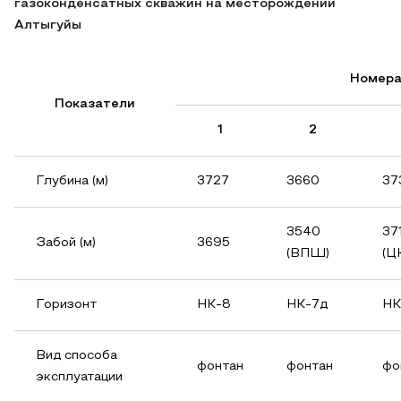
газоконденсатных скважин на месторождении
Алтыгуйы
Номера
Показатели
1
2
Глубина (м)
3727
3660
37
3540
37
Забой (м)
3695
(ВПШ)
(Ц
Горизонт
НК-8
НК-7д
НК
Вид способа
фонтан
фонтан
фо
эксплуатации