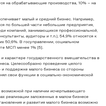
тся на обрабатывающие производства, 10% – на
еспечивает малый и средний бизнес. Например,
я по большей части небольшие предприятия,
еди компаний, занимающихся профессиональной,
сультанты, аудиторы и т.п.), 54,9% относятся к
их 50,6%. В госуправлении, социальном
те МСП менее 1% [5].
и и характере государственного вмешательства в
неса. Целесообразно проведение целого
 и поддержке малого бизнеса со стороны
лнял свои функции в социально-экономической
т возможной при наличии исчерпывающего
мах реализации заложенных в малом бизнесе
тановления и развития малого бизнеса возможно