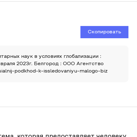
Скопировать
тарных наук в условиях глобализации :
раля 2023г. Белгород : ООО Агентство
ialnij-podkhod-k-issledovaniyu-malogo-biz
ема, которая предоставляет человеку