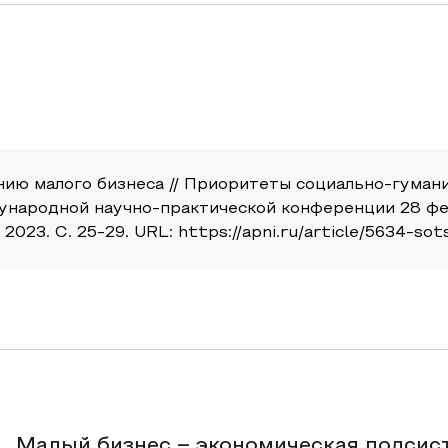
ию малого бизнеса // Приоритеты социально-гумани
ународной научно-практической конференции 28 фев
23. С. 25-29. URL: https://apni.ru/article/5634-sots
Малый бизнес – экономическая подсист