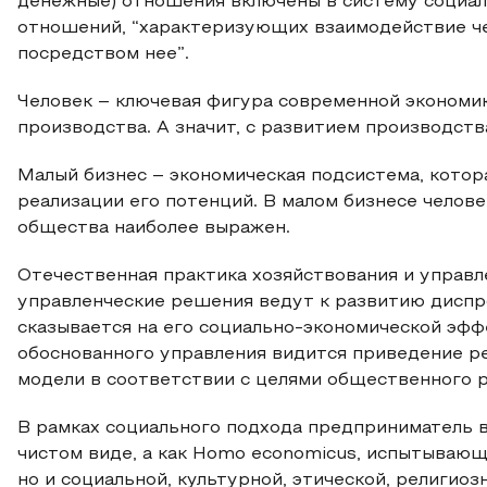
денежные) отношения включены в систему социаль
отношений, “характеризующих взаимодействие че
посредством нее”.
Человек – ключевая фигура современной экономик
производства. А значит, с развитием производств
Малый бизнес – экономическая подсистема, кото
реализации его потенций. В малом бизнесе челове
общества наиболее выражен.
Отечественная практика хозяйствования и управл
управленческие решения ведут к развитию диспро
сказывается на его социально-экономической эфф
обоснованного управления видится приведение р
модели в соответствии с целями общественного р
В рамках социального подхода предприниматель в
чистом виде, а как Homo economicus, испытывающ
но и социальной, культурной, этической, религио