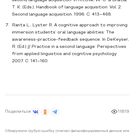
second language acquisition. In Ritchie, W. C. & Bhatia,
T. K. (Eds.), Handbook of language acquisition: Vol. 2.
Second language acquisition. 1996. С. 413–468.
Ranta L., Lyster R. A cognitive approach to improving
immersion students’ oral language abilities: The
awareness-practice-feedback sequence. In DeKeyser,
R. (Ed.) // Practice in a second language: Perspectives
from applied linguistics and cognitive psychology.
2007. С. 141–160.
Поделиться
11819
Обнаружили грубую ошибку (плагиат, фальсифицированные данные или