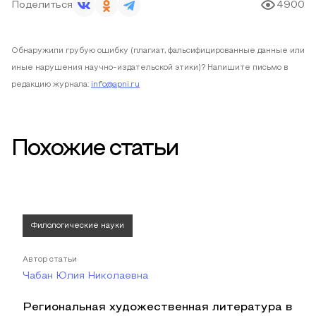
Поделиться
4900
Обнаружили грубую ошибку (плагиат, фальсифицированные данные или
иные нарушения научно-издательской этики)? Напишите письмо в
редакцию журнала:
info@apni.ru
Похожие статьи
Филологические науки
Автор статьи
Чабан Юлия Николаевна
Региональная художественная литература в