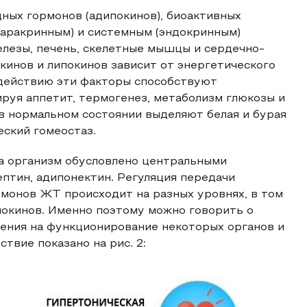
ных гормонов (адипокинов), биоактивных
(паракринным) и системным (эндокринным)
елезы, печень, скелетные мышцы и сердечно-
кинов и липокинов зависит от энергетического
 действию эти факторы способствуют
руя аппетит, термогенез, метаболизм глюкозы и
в нормальном состоянии выделяют белая и бурая
ский гомеостаз.
а организм обусловлено центральными
ептин, адипонектин. Регуляция передачи
рмонов ЖТ происходит на разных уровнях, в том
покинов. Именно поэтому можно говорить о
рения на функционирование некоторых органов и
ствие показано на рис. 2: