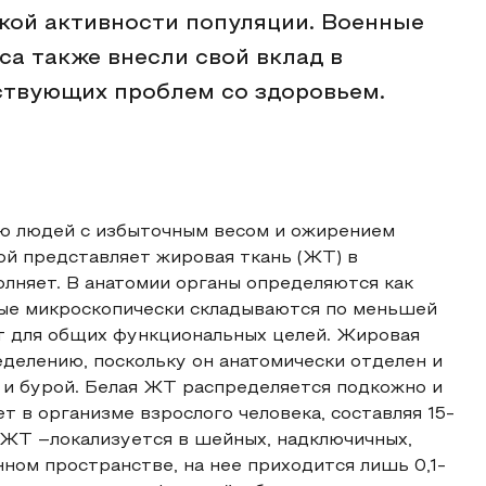
ской активности популяции. Военные
са также внесли свой вклад в
ствующих проблем со здоровьем.
ю людей с избыточным весом и ожирением
ой представляет жировая ткань (ЖТ) в
олняет. В анатомии органы определяются как
ые микроскопически складываются по меньшей
ют для общих функциональных целей. Жировая
еделению, поскольку он анатомически отделен и
й и бурой. Белая ЖТ распределяется подкожно и
т в организме взрослого человека, составляя 15-
 ЖТ –локализуется в шейных, надключичных,
ном пространстве, на нее приходится лишь 0,1-