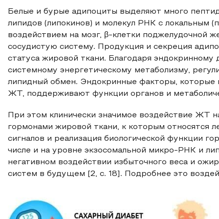
Белые и бурые адипоциты выделяют много пептид
липидов (липокинов) и молекул PHK с локальным 
воздействием на мозг, β-клетки поджелудочной ж
сосудистую систему. Продукция и секреция адипо
статуса жировой ткани. Благодаря эндокринному
системному энергетическому метаболизму, регули
липидный обмен. Эндокринные факторы, которые 
ЖТ, поддерживают функции органов и метаболиче
При этом клинически значимое воздействие ЖТ н
гормонами жировой ткани, к которым относятся л
сигналов и реализация биологической функции го
числе и на уровне экзосомальной микро-РНК и ли
негативном воздействии избыточного веса и ожи
систем в будущем [2, c. 18]. Подробнее это воздей