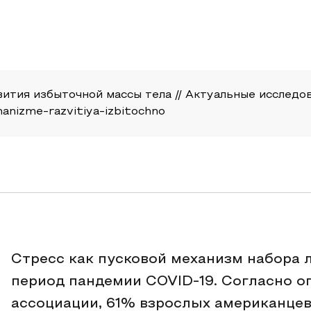
ития избыточной массы тела // Актуальные исследова
hanizme-razvitiya-izbitochno
Стресс как пусковой механизм набора 
период пандемии COVID-19. Согласно о
ассоциации, 61% взрослых американце