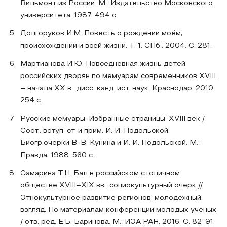
Вильмонт из России. М.: Издательство Московского
университета, 1987. 494 с.
Долгоруков И.М. Повесть о рождении моём,
происхождении и всей жизни. Т. 1. СПб., 2004. С. 281.
Мартианова И.Ю. Повседневная жизнь детей
российских дворян по мемуарам современников XVIII
– начала XX в.: дисс. канд. ист. наук. Краснодар, 2010.
254 с.
Русские мемуары. Избранные страницы, XVIII век /
Сост., вступ, ст. и прим. И. И. Подольской;
Биогр.очерки В. В. Кунина и И. И. Подольской. М.:
Правда, 1988. 560 с.
Самарина Т.Н. Бал в российском столичном
обществе XVIII–XIX вв.: социокультурный очерк //
Этнокультурное развитие регионов: молодежный
взгляд. По материалам конференции молодых ученых
/ отв. ред. Е.Б. Баринова. М.: ИЭА РАН, 2016. С. 82-91.