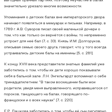
выгодных брачных партиях, поэтому неучастие в балах
значительно урезало многие возможности.
Упоминания о детских балах вне императорского двора
начинают появляться в мемуарах и письмах. Например, в
1789 г. А.В. Суворов писал своей маленькой дочери о
том, что как только он вернётся с войны, то непременно
устроит для неё бал (7, с. 33). Князь И.М. Долгоруков,
описывая семью своего друга, говорит, что у того всегда
устраивались детские балы на именины [5, с. 281].
К концу XVIII века представители знатных фамилий уже
заботились о том, чтобы их дети хорошо показывали
себя в бальной зале. Л.Н. Энгельгардт вспоминал о себе
тринадцатилетнем: "В таком восхищении были мои
родители, увидя меня выправленного, исправившегося от
пороков, танцующего на балах, говорящего по-
французски и о всех науках" [7, с. 220].
Е.Р. Дашкова заботилась о том, чтобы её сын регулярно