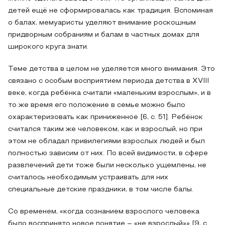
детей ещё не сформировалась как традиция. Вспоминая
о балах, мемуаристы уделяют внимание роскошным
придворным собраниям и балам в частных домах для
широкого круга знати.
Теме детства в целом не уделяется много внимания. Это
связано с особым восприятием периода детства в XVIII
веке, когда ребёнка считали «маленьким взрослым», и в
то же время его положение в семье можно было
охарактеризовать как приниженное [6, с. 51]. Ребёнок
считался таким же человеком, как и взрослый, но при
этом не обладал привилегиями взрослых людей и был
полностью зависим от них. По всей видимости, в сфере
развлечений дети тоже были несколько ущемлены, не
считалось необходимым устраивать для них
специальные детские праздники, в том числе балы.
Со временем, «когда сознанием взрослого человека
было воспринято новое понятие – «не взрослый»» [9, с.