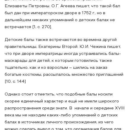
Елизаветы Петровны. О.Г. Агеева пишет, что такой бал
был дан при императорском дворе в 1752 г., но в
дальнейшем никаких упоминаний о детских балах не
встречается [1, с. 270].
Детские балы также встречаются во времена другой
правительницы, Екатерины Второй. Ю.И. Чежина пишет,
что при дворе императрицы иногда устраивались балы-
маскарады для детей, к которым готовились также
тщательно, как и ко взрослым – шились на заказ
богатые костюмы, рассылалось множество приглашений
[10, с. 144]
Однако стоит отметить, что подобные балы носили
скорее единичный характер и ещё не имели широкого
распространения среди знати. В начале и середине XVIII
века мы не находим каких-либо упоминаний о детских
балах в источниках личного происхождения, из чего
можно сделать вывод о том, что организация балов для