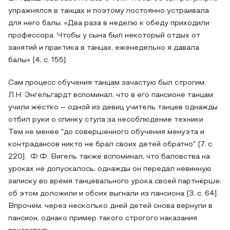
упражнялся в танцах и поэтому постоянно устраивала
для него балы: «Два раза в неделю к обеду приходили
профессора. Чтобы у сына был некоторый отдых от
занятий и практика в танцах, еженедельно я давала
балы» [4, с. 155].
Сам процесс обучения танцам зачастую был строгим.
Л.Н. Энгельгардт вспоминал, что в его пансионе танцам
учили жёстко – одной из девиц учитель танцев однажды
отбил руки о спинку стула за несоблюдение техники.
Тем не менее "до совершенного обучения менуэта и
контрадансов никто не брал своих детей обратно" [7, с.
220]. Ф.Ф. Вигель также вспоминал, что баловства на
уроках не допускалось, однажды он передал невинную
записку во время танцевального урока своей партнёрше,
об этом доложили и обоих выгнали из пансиона [3, с. 64].
Впрочем, через несколько дней детей снова вернули в
пансион, однако пример такого строгого наказания