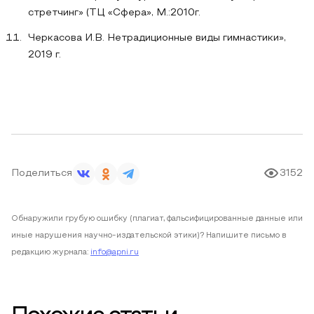
стретчинг» (ТЦ «Сфера», М.:2010г.
Черкасова И.В. Нетрадиционные виды гимнастики»,
2019 г.
Поделиться
3152
Обнаружили грубую ошибку (плагиат, фальсифицированные данные или
иные нарушения научно-издательской этики)? Напишите письмо в
редакцию журнала:
info@apni.ru