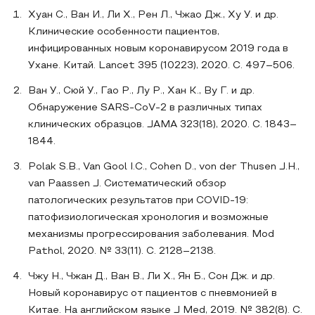
Хуан С., Ван И., Ли Х., Рен Л., Чжао Дж., Ху У. и др.
Клинические особенности пациентов,
инфицированных новым коронавирусом 2019 года в
Ухане. Китай. Lancet 395 (10223), 2020. С. 497–506.
Ван У., Сюй У., Гао Р., Лу Р., Хан К., Ву Г. и др.
Обнаружение SARS-CoV-2 в различных типах
клинических образцов. JAMA 323(18), 2020. С. 1843–
1844.
Polak S.B., Van Gool I.C., Cohen D., von der Thusen J.H.,
van Paassen J. Систематический обзор
патологических результатов при COVID-19:
патофизиологическая хронология и возможные
механизмы прогрессирования заболевания. Mod
Pathol, 2020. № 33(11). С. 2128–2138.
Чжу Н., Чжан Д., Ван В., Ли Х., Ян Б., Сон Дж. и др.
Новый коронавирус от пациентов с пневмонией в
Китае. На английском языке J Med, 2019. № 382(8). С.