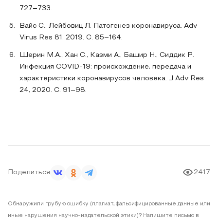
727–733.
Вайс С., Лейбовиц Л. Патогенез коронавируса. Adv
Virus Res 81. 2019. С. 85–164.
Шерин М.А., Хан С., Казми А., Башир Н., Сиддик Р.
Инфекция COVID-19: происхождение, передача и
характеристики коронавирусов человека. J Adv Res
24, 2020. С. 91–98.
Поделиться
2417
Обнаружили грубую ошибку (плагиат, фальсифицированные данные или
иные нарушения научно-издательской этики)? Напишите письмо в