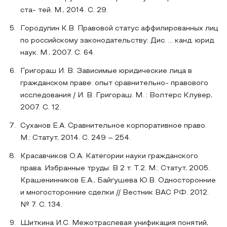
ста- тей. М., 2014. С. 29.
Городулин К.В. Правовой статус аффилированных лиц
по российскому законодательству: Дис. ... канд. юрид.
наук. М., 2007. С. 64.
Григораш И. В. Зависимые юридические лица в
гражданском праве: опыт сравнительно- правового
исследования / И. В. Григораш. М. : Волтерс Клувер,
2007. С. 12.
Суханов Е.А. Сравнительное корпоративное право.
М.: Статут, 2014. С. 249 – 254.
Красавчиков О.А. Категории науки гражданского
права. Избранные труды: В 2 т. Т.2. М.: Статут, 2005.
Крашенинников Е.А., Байгушева Ю.В. Односторонние
и многосторонние сделки // Вестник ВАС РФ. 2012.
№ 7. С. 134.
Шиткина И.С. Межотраслевая унификация понятий,