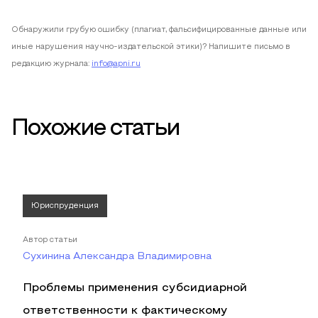
Обнаружили грубую ошибку (плагиат, фальсифицированные данные или
иные нарушения научно-издательской этики)? Напишите письмо в
редакцию журнала:
info@apni.ru
Похожие статьи
Юриспруденция
Автор статьи
Сухинина Александра Владимировна
Проблемы применения субсидиарной
ответственности к фактическому